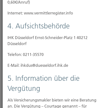
0,60€/Anruf)
Besoldungsgruppe, Beförderungen, Versetzungen
oder Beihilfen im Krankheitsfall.
Internet: www.vermittlerregister.info
4. Aufsichtsbehörde
Verkehrs-Verwaltungs-
IHK Düsseldorf Ernst-Schneider-Platz 1 40212
Rechtsschutz
Düsseldorf
Die Verwaltungsbehörde will Ihnen den
Telefon: 0211-35570
Führerschein entziehen, weil Sie
E-Mail: ihkdus@duesseldorf.ihk.de
Verkehrsvorschriften verletzt haben sollen. Sie
wehren sich im Wege eines Widerspruchsverfahrens.
5. Information über die
Vergütung
Wohnungs- und
Als Versicherungsmakler bieten wir eine Beratung
Grundstücksrechtsschutz
an. Die Vergütung – Courtage genannt – für