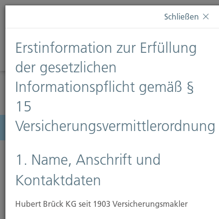
Diese Webseite verwendet Cookies. Wenn Sie weiterhin
Schließen
auf dieser Webseite bleiben, erteilen Sie damit Ihr
Einverständnis zur Verwendung von Cookies. Weitere
Erstinformation zur Erfüllung
Informationen finden Sie auf unserer Seite
Datenschutz
.
Diese Nachricht nicht erneut anzeigen
der gesetzlichen
Informationspflicht gemäß §
15
Versicherungsvermittlerordnung
Menü
1. Name, Anschrift und
Kontaktdaten
Rechtsschutzversicherung
Hubert Brück KG seit 1903 Versicherungsmakler
Die Deutschen gelten als streitsüchtig. Mancher