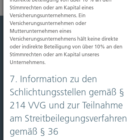
Stimmrechten oder am Kapital eines
Versicherungsunternehmens. Ein
Versicherungsunternehmen oder
Mutterunternehmen eines
Leistung
Versicherungsunternehmens hält keine direkte
oder indirekte Beteiligung von über 10% an den
Leben
Stimmrechten oder am Kapital unseres
Vorsorgen
Unternehmens.
Sichern
7. Information zu den
Immobilien Vers.
Kauf Grundstück
Schlichtungsstellen gemäß §
Baubeginn
214 VVG und zur Teilnahme
Baufertigstellung/Hauskauf
Einzug/Vermietung
am Streitbeilegungsverfahren
Schaden
gemäß § 36
Kontakt