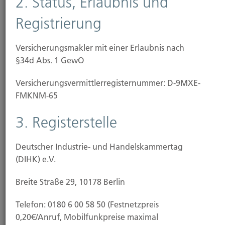
2. Status, Erlaubnis und
Schadenersatz-Rechtsschutz
Registrierung
Sie wurden bei einem Verkehrsunfall verletzt und
möchten nun Ihre Ansprüche gegenüber dem
Versicherungsmakler mit einer Erlaubnis nach
Verursacher auf Schadenersatz geltend machen und
§34d Abs. 1 GewO
durchsetzen.
Versicherungs­vermittler­registernummer: D-9MXE-
FMKNM-65
Arbeits-Rechtsschutz
3. Registerstelle
Es kommt zu erheblichen Unstimmigkeiten mit
Deutscher Industrie- und Handelskammertag
Ihrem Arbeitgeber, Sie erhalten die Kündigung und
(DIHK) e.V.
möchten sich mit einer Kündigungsschutzklage
dagegen wehren. Ihr Arbeitgeber schuldet Ihnen
Breite Straße 29, 10178 Berlin
noch Gehalt oder es geht um dienst- und
Telefon: 0180 6 00 58 50 (Festnetzpreis
versorgungsrechtliche Ansprüche, zum Beispiel
0,20€/Anruf, Mobilfunkpreise maximal
Streitigkeiten über Einstufungen in eine bestimmte