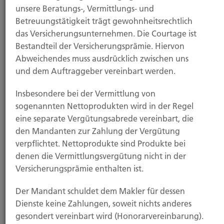
unsere Beratungs-, Vermittlungs- und
Mit diesem Baustein haben Sie Versicherungsschutz,
Betreuungstätigkeit trägt gewohnheitsrechtlich
wenn Sie Ihre Interessen als Haus-, Wohnungs- und
das Versicherungsunternehmen. Die Courtage ist
Grundstückseigentümer oder als Mieter
Bestandteil der Versicherungsprämie. Hiervon
durchsetzen wollen, zum Beispiel bei
Abweichendes muss ausdrücklich zwischen uns
Mieterhöhung, Kündigung oder Streit um die
und dem Auftraggeber vereinbart werden.
Betriebskostenabrechnung.
Insbesondere bei der Vermittlung von
Sozialgerichts-Rechtsschutz
sogenannten Nettoprodukten wird in der Regel
eine separate Vergütungsabrede vereinbart, die
Die gesetzliche Kranken-, Unfall-, Renten- oder
den Mandanten zur Zahlung der Vergütung
Arbeitslosenversicherung leistet nicht angemessen,
verpflichtet. Nettoprodukte sind Produkte bei
und Sie müssen einen Prozess vor einem deutschen
denen die Vermittlungsvergütung nicht in der
Sozialgericht anstrengen, um Ihr Recht zu
Versicherungsprämie enthalten ist.
bekommen.
Der Mandant schuldet dem Makler für dessen
Dienste keine Zahlungen, soweit nichts anderes
gesondert vereinbart wird (Honorarvereinbarung).