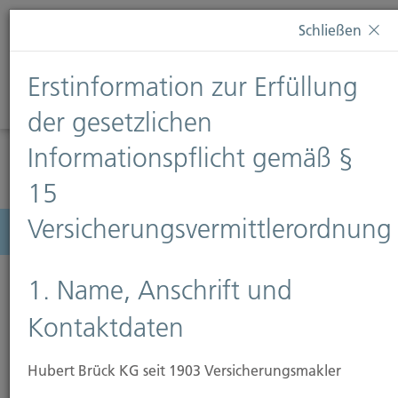
Diese Webseite verwendet Cookies. Wenn Sie weiterhin
Schließen
auf dieser Webseite bleiben, erteilen Sie damit Ihr
Einverständnis zur Verwendung von Cookies. Weitere
Erstinformation zur Erfüllung
Informationen finden Sie auf unserer Seite
Datenschutz
.
Diese Nachricht nicht erneut anzeigen
der gesetzlichen
Informationspflicht gemäß §
15
Versicherungsvermittlerordnung
Menü
1. Name, Anschrift und
Kontaktdaten
Rechtsschutzversicherung
Hubert Brück KG seit 1903 Versicherungsmakler
Die Deutschen gelten als streitsüchtig. Mancher