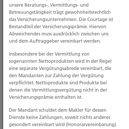
unsere Beratungs-, Vermittlungs- und
Mit diesem Baustein haben Sie Versicherungsschutz,
Betreuungstätigkeit trägt gewohnheitsrechtlich
wenn Sie Ihre Interessen als Haus-, Wohnungs- und
das Versicherungsunternehmen. Die Courtage ist
Grundstückseigentümer oder als Mieter
Bestandteil der Versicherungsprämie. Hiervon
durchsetzen wollen, zum Beispiel bei
Abweichendes muss ausdrücklich zwischen uns
Mieterhöhung, Kündigung oder Streit um die
und dem Auftraggeber vereinbart werden.
Betriebskostenabrechnung.
Insbesondere bei der Vermittlung von
Sozialgerichts-Rechtsschutz
sogenannten Nettoprodukten wird in der Regel
eine separate Vergütungsabrede vereinbart, die
Die gesetzliche Kranken-, Unfall-, Renten- oder
den Mandanten zur Zahlung der Vergütung
Arbeitslosenversicherung leistet nicht angemessen,
verpflichtet. Nettoprodukte sind Produkte bei
und Sie müssen einen Prozess vor einem deutschen
denen die Vermittlungsvergütung nicht in der
Sozialgericht anstrengen, um Ihr Recht zu
Versicherungsprämie enthalten ist.
bekommen.
Der Mandant schuldet dem Makler für dessen
Dienste keine Zahlungen, soweit nichts anderes
gesondert vereinbart wird (Honorarvereinbarung).