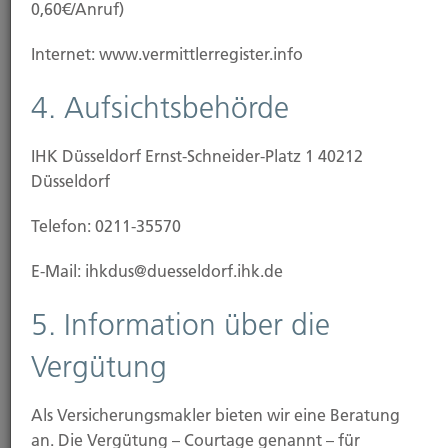
0,60€/Anruf)
Besoldungsgruppe, Beförderungen, Versetzungen
oder Beihilfen im Krankheitsfall.
Internet: www.vermittlerregister.info
4. Aufsichtsbehörde
Verkehrs-Verwaltungs-
IHK Düsseldorf Ernst-Schneider-Platz 1 40212
Rechtsschutz
Düsseldorf
Die Verwaltungsbehörde will Ihnen den
Telefon: 0211-35570
Führerschein entziehen, weil Sie
E-Mail: ihkdus@duesseldorf.ihk.de
Verkehrsvorschriften verletzt haben sollen. Sie
wehren sich im Wege eines Widerspruchsverfahrens.
5. Information über die
Vergütung
Wohnungs- und
Als Versicherungsmakler bieten wir eine Beratung
Grundstücksrechtsschutz
an. Die Vergütung – Courtage genannt – für