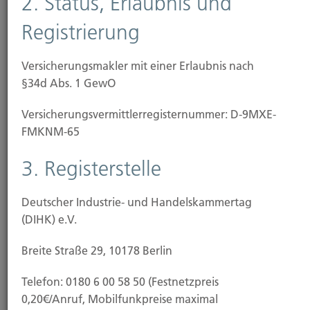
2. Status, Erlaubnis und
Schadenersatz-Rechtsschutz
Registrierung
Sie wurden bei einem Verkehrsunfall verletzt und
möchten nun Ihre Ansprüche gegenüber dem
Versicherungsmakler mit einer Erlaubnis nach
Verursacher auf Schadenersatz geltend machen und
§34d Abs. 1 GewO
durchsetzen.
Versicherungs­vermittler­registernummer: D-9MXE-
FMKNM-65
Arbeits-Rechtsschutz
3. Registerstelle
Es kommt zu erheblichen Unstimmigkeiten mit
Deutscher Industrie- und Handelskammertag
Ihrem Arbeitgeber, Sie erhalten die Kündigung und
(DIHK) e.V.
möchten sich mit einer Kündigungsschutzklage
dagegen wehren. Ihr Arbeitgeber schuldet Ihnen
Breite Straße 29, 10178 Berlin
noch Gehalt oder es geht um dienst- und
Telefon: 0180 6 00 58 50 (Festnetzpreis
versorgungsrechtliche Ansprüche, zum Beispiel
0,20€/Anruf, Mobilfunkpreise maximal
Streitigkeiten über Einstufungen in eine bestimmte