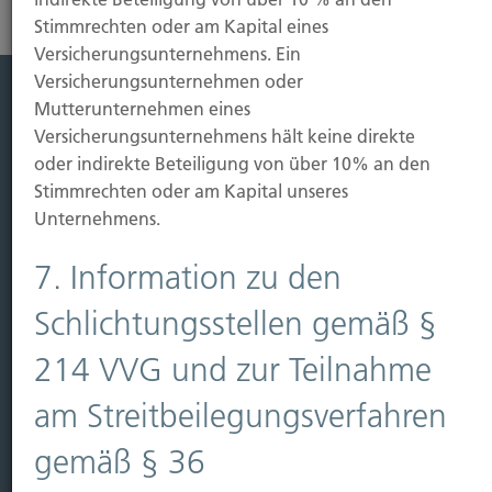
Stimmrechten oder am Kapital eines
Versicherungsunternehmens. Ein
Versicherungsunternehmen oder
Mutterunternehmen eines
Leistung
Versicherungsunternehmens hält keine direkte
oder indirekte Beteiligung von über 10% an den
Leben
Stimmrechten oder am Kapital unseres
Vorsorgen
Unternehmens.
Sichern
7. Information zu den
Immobilien Vers.
Kauf Grundstück
Schlichtungsstellen gemäß §
Baubeginn
214 VVG und zur Teilnahme
Baufertigstellung/Hauskauf
Einzug/Vermietung
am Streitbeilegungsverfahren
Schaden
gemäß § 36
Kontakt