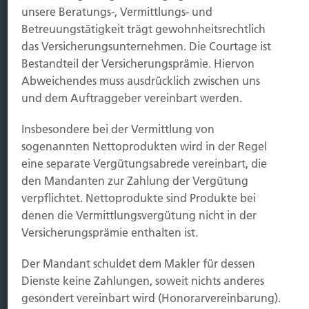
Kauf Grundstück
unsere Beratungs-, Vermittlungs- und
Baubeginn
Betreuungstätigkeit trägt gewohnheitsrechtlich
Baufertigstellung/Hauskauf
das Versicherungsunternehmen. Die Courtage ist
Einzug/Vermietung
Bestandteil der Versicherungsprämie. Hiervon
Schaden
Abweichendes muss ausdrücklich zwischen uns
und dem Auftraggeber vereinbart werden.
Kontakt
Insbesondere bei der Vermittlung von
Hubert Brück KG
| Inhaber: Dipl. Ökonom Johannes
sogenannten Nettoprodukten wird in der Regel
Brück | Kapellstraße 2 | 40479 Düsseldorf
eine separate Vergütungsabrede vereinbart, die
Telefon:
0211-490066 |
Fax:
0211-4911125 |
E-Mail:
den Mandanten zur Zahlung der Vergütung
brueck@brueckkg.de
verpflichtet. Nettoprodukte sind Produkte bei
Kontaktformular
denen die Vermittlungsvergütung nicht in der
Versicherungsprämie enthalten ist.
Der Mandant schuldet dem Makler für dessen
Dienste keine Zahlungen, soweit nichts anderes
© Hubert Brück KG
gesondert vereinbart wird (Honorarvereinbarung).