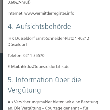
0,60€/Anruf)
Vielzahl verbesserter Vertragsbedingungen
garantieren – und das zum günstigen Preis.
Internet: www.vermittlerregister.info
Risikoanalyse Hausratversicherung
4. Aufsichtsbehörde
IHK Düsseldorf Ernst-Schneider-Platz 1 40212
Düsseldorf
Telefon: 0211-35570
E-Mail: ihkdus@duesseldorf.ihk.de
Leistung
5. Information über die
Leben
Vorsorgen
Vergütung
Sichern
Immobilien Vers.
Als Versicherungsmakler bieten wir eine Beratung
an. Die Vergütung – Courtage genannt – für