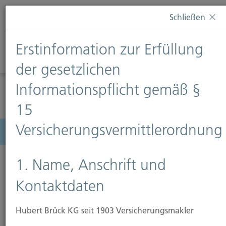
Diese Webseite verwendet Cookies. Wenn Sie weiterhin
Schließen
auf dieser Webseite bleiben, erteilen Sie damit Ihr
Einverständnis zur Verwendung von Cookies. Weitere
Erstinformation zur Erfüllung
Informationen finden Sie auf unserer Seite
Datenschutz
.
Diese Nachricht nicht erneut anzeigen
der gesetzlichen
Informationspflicht gemäß §
15
Versicherungsvermittlerordnung
Menü
1. Name, Anschrift und
Kontaktdaten
Hausratversicherung
Hubert Brück KG seit 1903 Versicherungsmakler
Alle zwei Minuten wird in Deutschland in eine