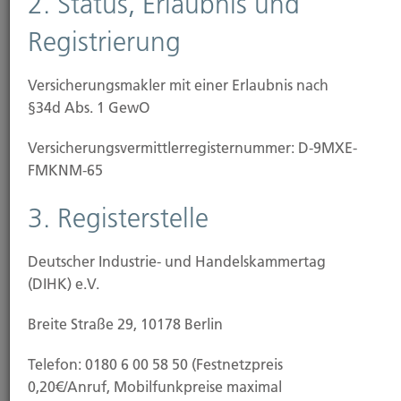
2. Status, Erlaubnis und
Hotelunterbringung (wenn die Wohnung aufgrund
des Schadens nicht genutzt werden kann) oder
Registrierung
Reparaturkosten.
Versicherungsmakler mit einer Erlaubnis nach
Ergänzen Sie Ihren Versicherungsschutz und
§34d Abs. 1 GewO
schließen Sie auch Leistungen für diese Fälle ein:
Versicherungs­vermittler­registernummer: D-9MXE-
Überspannungsschäden an elektrischen Geräten
FMKNM-65
durch Blitzschlag
Glasbruchschäden an Gebäude und Mobiliar
3. Registerstelle
Diebstahl aus Kraftfahrzeugen
Fahrraddiebstahl
Deutscher Industrie- und Handelskammertag
(DIHK) e.V.
Erhöhte Entschädigungsgrenzen für Wertsachen
Breite Straße 29, 10178 Berlin
Die meisten Versicherer bieten standardisierte
Verträge. Wir haben mit unseren
Telefon: 0180 6 00 58 50 (Festnetzpreis
Kooperationspartnern spezielle
0,20€/Anruf, Mobilfunkpreise maximal
Versicherungskonzepte entwickelt, die Ihnen eine