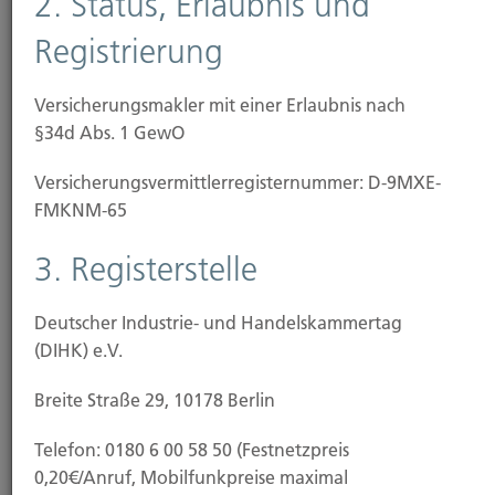
2. Status, Erlaubnis und
Hotelunterbringung (wenn die Wohnung aufgrund
des Schadens nicht genutzt werden kann) oder
Registrierung
Reparaturkosten.
Versicherungsmakler mit einer Erlaubnis nach
Ergänzen Sie Ihren Versicherungsschutz und
§34d Abs. 1 GewO
schließen Sie auch Leistungen für diese Fälle ein:
Versicherungs­vermittler­registernummer: D-9MXE-
Überspannungsschäden an elektrischen Geräten
FMKNM-65
durch Blitzschlag
Glasbruchschäden an Gebäude und Mobiliar
3. Registerstelle
Diebstahl aus Kraftfahrzeugen
Fahrraddiebstahl
Deutscher Industrie- und Handelskammertag
(DIHK) e.V.
Erhöhte Entschädigungsgrenzen für Wertsachen
Breite Straße 29, 10178 Berlin
Die meisten Versicherer bieten standardisierte
Verträge. Wir haben mit unseren
Telefon: 0180 6 00 58 50 (Festnetzpreis
Kooperationspartnern spezielle
0,20€/Anruf, Mobilfunkpreise maximal
Versicherungskonzepte entwickelt, die Ihnen eine