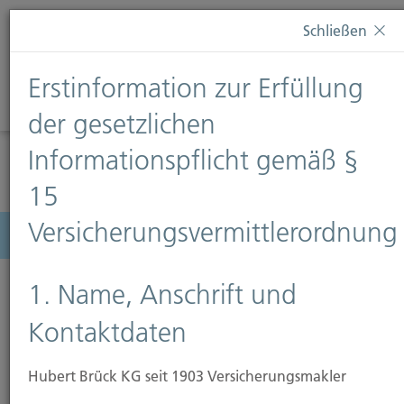
Diese Webseite verwendet Cookies. Wenn Sie weiterhin
Schließen
auf dieser Webseite bleiben, erteilen Sie damit Ihr
Einverständnis zur Verwendung von Cookies. Weitere
Erstinformation zur Erfüllung
Informationen finden Sie auf unserer Seite
Datenschutz
.
Diese Nachricht nicht erneut anzeigen
der gesetzlichen
Informationspflicht gemäß §
15
Versicherungsvermittlerordnung
Menü
1. Name, Anschrift und
Kontaktdaten
Hausratversicherung
Hubert Brück KG seit 1903 Versicherungsmakler
Alle zwei Minuten wird in Deutschland in eine