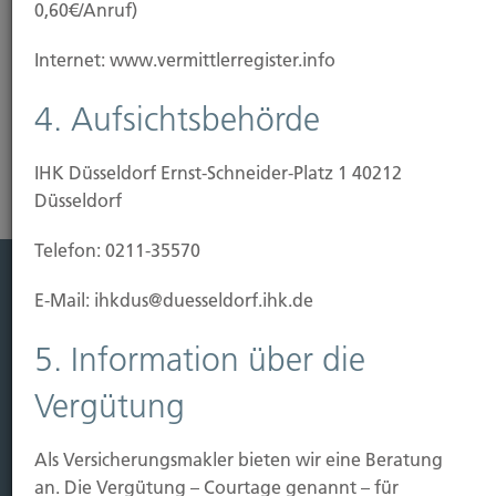
0,60€/Anruf)
Vielzahl verbesserter Vertragsbedingungen
garantieren – und das zum günstigen Preis.
Internet: www.vermittlerregister.info
Risikoanalyse Hausratversicherung
4. Aufsichtsbehörde
IHK Düsseldorf Ernst-Schneider-Platz 1 40212
Düsseldorf
Telefon: 0211-35570
E-Mail: ihkdus@duesseldorf.ihk.de
Leistung
5. Information über die
Leben
Vorsorgen
Vergütung
Sichern
Immobilien Vers.
Als Versicherungsmakler bieten wir eine Beratung
an. Die Vergütung – Courtage genannt – für