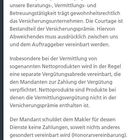
Kauf Grundstück
unsere Beratungs-, Vermittlungs- und
Baubeginn
Betreuungstätigkeit trägt gewohnheitsrechtlich
Baufertigstellung/Hauskauf
das Versicherungsunternehmen. Die Courtage ist
Einzug/Vermietung
Bestandteil der Versicherungsprämie. Hiervon
Schaden
Abweichendes muss ausdrücklich zwischen uns
und dem Auftraggeber vereinbart werden.
Kontakt
Insbesondere bei der Vermittlung von
Hubert Brück KG
| Inhaber: Dipl. Ökonom Johannes
sogenannten Nettoprodukten wird in der Regel
Brück | Kapellstraße 2 | 40479 Düsseldorf
eine separate Vergütungsabrede vereinbart, die
Telefon:
0211-490066 |
Fax:
0211-4911125 |
E-Mail:
den Mandanten zur Zahlung der Vergütung
brueck@brueckkg.de
verpflichtet. Nettoprodukte sind Produkte bei
Kontaktformular
denen die Vermittlungsvergütung nicht in der
Versicherungsprämie enthalten ist.
Der Mandant schuldet dem Makler für dessen
Dienste keine Zahlungen, soweit nichts anderes
© Hubert Brück KG
gesondert vereinbart wird (Honorarvereinbarung).