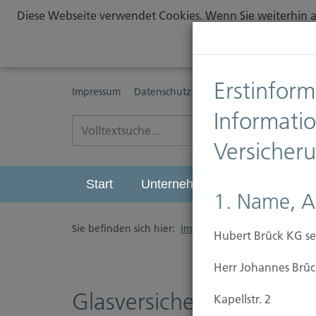
Diese Webseite verwendet Cookies. Wenn Sie weiterhin au
Erstinform
Impressum
Datenschutz
Erstinformationspflichte
Informati
Versicher
Start
Unternehmen
Leistungen
1. Name, A
Sie befinden sich hier:
Immobilien Versicherung
/
Hubert Brück KG se
Herr Johannes Brüc
Glasversicherung
Kapellstr. 2