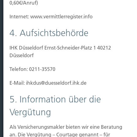
0,60€/Anruf)
Kauf Grundstück
Baubeginn
Internet: www.vermittlerregister.info
Baufertigstellung/Hauskauf
Einzug/Vermietung
4. Aufsichtsbehörde
Schaden
IHK Düsseldorf Ernst-Schneider-Platz 1 40212
Kontakt
Düsseldorf
Hubert Brück KG
| Inhaber: Dipl. Ökonom Johannes
Telefon: 0211-35570
Brück | Kapellstraße 2 | 40479 Düsseldorf
Telefon:
0211-490066 |
Fax:
0211-4911125 |
E-Mail:
E-Mail: ihkdus@duesseldorf.ihk.de
brueck@brueckkg.de
5. Information über die
Kontaktformular
Vergütung
Als Versicherungsmakler bieten wir eine Beratung
© Hubert Brück KG
an. Die Vergütung – Courtage genannt – für