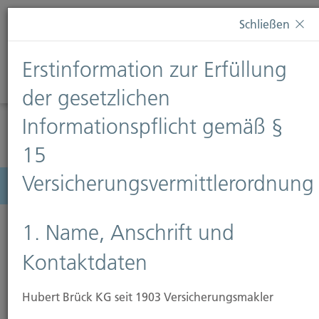
Diese Webseite verwendet Cookies. Wenn Sie weiterhin
Schließen
auf dieser Webseite bleiben, erteilen Sie damit Ihr
Einverständnis zur Verwendung von Cookies. Weitere
Erstinformation zur Erfüllung
Informationen finden Sie auf unserer Seite
Datenschutz
.
Diese Nachricht nicht erneut anzeigen
der gesetzlichen
Informationspflicht gemäß §
15
Versicherungsvermittlerordnung
Menü
1. Name, Anschrift und
Kontaktdaten
Glasversicherung
Hubert Brück KG seit 1903 Versicherungsmakler
Scherben bringen nicht immer Glück – vor allem