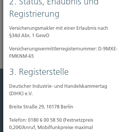
2. Status, Erlaubnis und
bearbeitete Gläser (nur bis zu einem Höchstbetrag),
Aquarien, Sonnenkollektoren und Wintergärten
Registrierung
versichern. Wir beraten Sie...
Versicherungsmakler mit einer Erlaubnis nach
Risikoanalyse Glasversicherung
§34d Abs. 1 GewO
Versicherungs­vermittler­registernummer: D-9MXE-
FMKNM-65
3. Registerstelle
Deutscher Industrie- und Handelskammertag
Leistung
(DIHK) e.V.
Leben
Vorsorgen
Breite Straße 29, 10178 Berlin
Sichern
Telefon: 0180 6 00 58 50 (Festnetzpreis
Immobilien Vers.
0,20€/Anruf, Mobilfunkpreise maximal