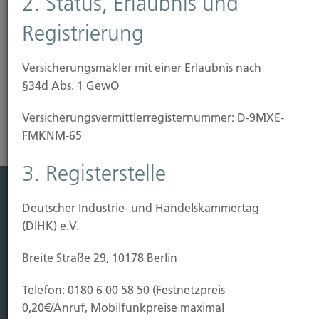
2. Status, Erlaubnis und
bearbeitete Gläser (nur bis zu einem Höchstbetrag),
Aquarien, Sonnenkollektoren und Wintergärten
Registrierung
versichern. Wir beraten Sie...
Versicherungsmakler mit einer Erlaubnis nach
Risikoanalyse Glasversicherung
§34d Abs. 1 GewO
Versicherungs­vermittler­registernummer: D-9MXE-
FMKNM-65
3. Registerstelle
Deutscher Industrie- und Handelskammertag
Leistung
(DIHK) e.V.
Leben
Vorsorgen
Breite Straße 29, 10178 Berlin
Sichern
Telefon: 0180 6 00 58 50 (Festnetzpreis
Immobilien Vers.
0,20€/Anruf, Mobilfunkpreise maximal