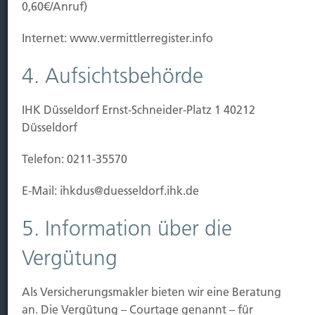
0,60€/Anruf)
Kauf Grundstück
Baubeginn
Internet: www.vermittlerregister.info
Baufertigstellung/Hauskauf
Einzug/Vermietung
4. Aufsichtsbehörde
Schaden
IHK Düsseldorf Ernst-Schneider-Platz 1 40212
Kontakt
Düsseldorf
Hubert Brück KG
| Inhaber: Dipl. Ökonom Johannes
Telefon: 0211-35570
Brück | Kapellstraße 2 | 40479 Düsseldorf
Telefon:
0211-490066 |
Fax:
0211-4911125 |
E-Mail:
E-Mail: ihkdus@duesseldorf.ihk.de
brueck@brueckkg.de
5. Information über die
Kontaktformular
Vergütung
Als Versicherungsmakler bieten wir eine Beratung
© Hubert Brück KG
an. Die Vergütung – Courtage genannt – für