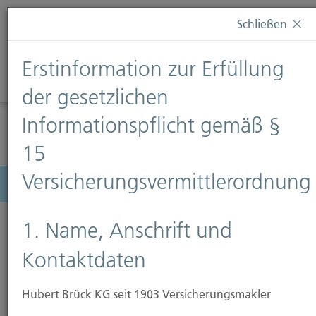
Diese Webseite verwendet Cookies. Wenn Sie weiterhin
Schließen
auf dieser Webseite bleiben, erteilen Sie damit Ihr
Einverständnis zur Verwendung von Cookies. Weitere
Erstinformation zur Erfüllung
Informationen finden Sie auf unserer Seite
Datenschutz
.
Diese Nachricht nicht erneut anzeigen
der gesetzlichen
Informationspflicht gemäß §
15
Versicherungsvermittlerordnung
Menü
1. Name, Anschrift und
Kontaktdaten
Glasversicherung
Hubert Brück KG seit 1903 Versicherungsmakler
Scherben bringen nicht immer Glück – vor allem