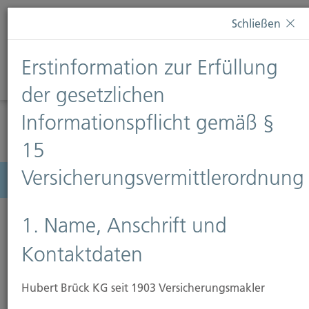
Diese Webseite verwendet Cookies. Wenn Sie weiterhin
Schließen
auf dieser Webseite bleiben, erteilen Sie damit Ihr
Einverständnis zur Verwendung von Cookies. Weitere
Erstinformation zur Erfüllung
Informationen finden Sie auf unserer Seite
Datenschutz
.
Diese Nachricht nicht erneut anzeigen
der gesetzlichen
Informationspflicht gemäß §
15
Versicherungsvermittlerordnung
Menü
1. Name, Anschrift und
Kontaktdaten
Glasversicherung
Hubert Brück KG seit 1903 Versicherungsmakler
Scherben bringen nicht immer Glück – vor allem