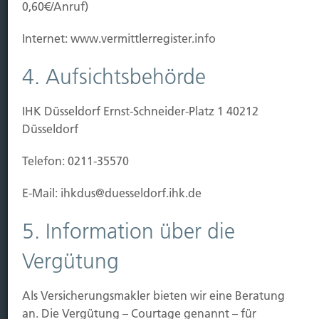
0,60€/Anruf)
Kauf Grundstück
Baubeginn
Internet: www.vermittlerregister.info
Baufertigstellung/Hauskauf
Einzug/Vermietung
4. Aufsichtsbehörde
Schaden
IHK Düsseldorf Ernst-Schneider-Platz 1 40212
Kontakt
Düsseldorf
Hubert Brück KG
| Inhaber: Dipl. Ökonom Johannes
Telefon: 0211-35570
Brück | Kapellstraße 2 | 40479 Düsseldorf
Telefon:
0211-490066 |
Fax:
0211-4911125 |
E-Mail:
E-Mail: ihkdus@duesseldorf.ihk.de
brueck@brueckkg.de
5. Information über die
Kontaktformular
Vergütung
Als Versicherungsmakler bieten wir eine Beratung
© Hubert Brück KG
an. Die Vergütung – Courtage genannt – für