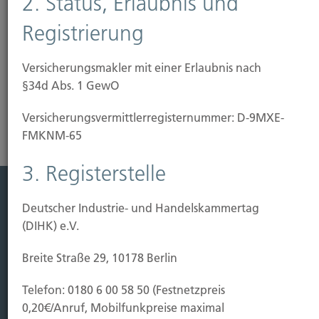
2. Status, Erlaubnis und
bearbeitete Gläser (nur bis zu einem Höchstbetrag),
Aquarien, Sonnenkollektoren und Wintergärten
Registrierung
versichern. Wir beraten Sie...
Versicherungsmakler mit einer Erlaubnis nach
Risikoanalyse Glasversicherung
§34d Abs. 1 GewO
Versicherungs­vermittler­registernummer: D-9MXE-
FMKNM-65
3. Registerstelle
Deutscher Industrie- und Handelskammertag
Leistung
(DIHK) e.V.
Leben
Vorsorgen
Breite Straße 29, 10178 Berlin
Sichern
Telefon: 0180 6 00 58 50 (Festnetzpreis
Immobilien Vers.
0,20€/Anruf, Mobilfunkpreise maximal