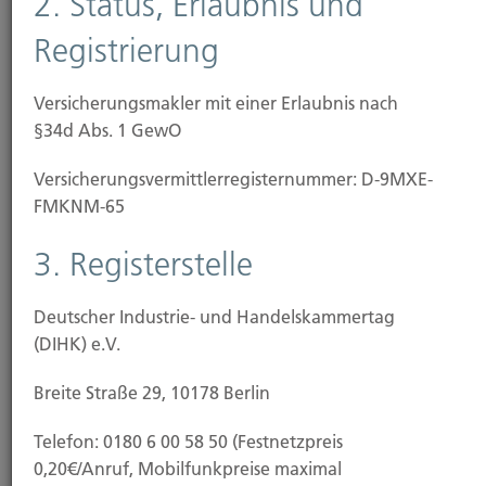
2. Status, Erlaubnis und
Rohrbruch sowie
Registrierung
Sturm und Hagel
Schäden durch Hochwasser oder Schneelast fallen
Versicherungsmakler mit einer Erlaubnis nach
nicht unter den Schutz einer klassischen
§34d Abs. 1 GewO
Wohngebäudeversicherung. Wetterkapriolen und
Versicherungs­vermittler­registernummer: D-9MXE-
Extremwetter durch den fortschreitenden
FMKNM-65
Klimawandel machen zusätzlichen
Versicherungsschutz jedoch unverzichtbar, Deshalb
3. Registerstelle
empfehlen wir den Abschluss einer
Elementarschaden-Versicherung.
Deutscher Industrie- und Handelskammertag
Diese zahlt bei Schäden durch
(DIHK) e.V.
Überschwemmung, Überflutung, Rückstau
Breite Straße 29, 10178 Berlin
Erdbeben, Vulkanausbrüche
Telefon: 0180 6 00 58 50 (Festnetzpreis
Erdsenkung oder Erdrutsch sowie
0,20€/Anruf, Mobilfunkpreise maximal
Schneedruck oder Lawinen