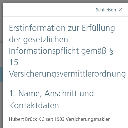
Diese Webseite verwendet Cookies. Wenn Sie weiterhin
Schließen
auf dieser Webseite bleiben, erteilen Sie damit Ihr
Einverständnis zur Verwendung von Cookies. Weitere
Erstinformation zur Erfüllung
Informationen finden Sie auf unserer Seite
Datenschutz
.
Diese Nachricht nicht erneut anzeigen
der gesetzlichen
Informationspflicht gemäß §
15
Versicherungsvermittlerordnung
Menü
1. Name, Anschrift und
Kontaktdaten
Wohngebäudeversicherung
Hubert Brück KG seit 1903 Versicherungsmakler
Den Traum vom eigenen Heim zu verwirklichen