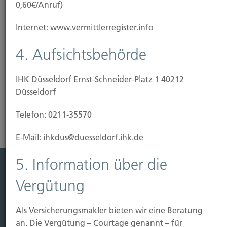
0,60€/Anruf)
Unser Tipp: Wir beraten Sie, wie Sie Ihre Immobilie
Internet: www.vermittlerregister.info
vor Gefahren schützen können. Dafür haben wir
bedarfsgerechte und günstige Lösungen
4. Aufsichtsbehörde
vorbereitet.
IHK Düsseldorf Ernst-Schneider-Platz 1 40212
Risikoanalyse Gebäudeversicherung
Düsseldorf
Telefon: 0211-35570
E-Mail: ihkdus@duesseldorf.ihk.de
5. Information über die
Leistung
Vergütung
Leben
Als Versicherungsmakler bieten wir eine Beratung
Vorsorgen
an. Die Vergütung – Courtage genannt – für
Sichern