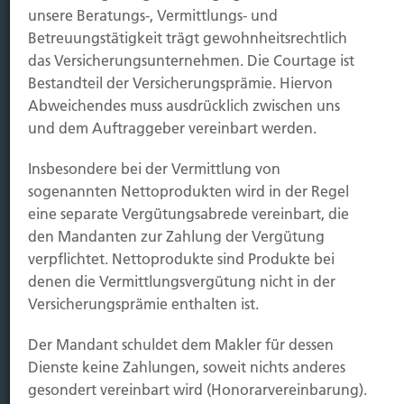
unsere Beratungs-, Vermittlungs- und
Betreuungstätigkeit trägt gewohnheitsrechtlich
Immobilien Vers.
das Versicherungsunternehmen. Die Courtage ist
Kauf Grundstück
Bestandteil der Versicherungsprämie. Hiervon
Baubeginn
Abweichendes muss ausdrücklich zwischen uns
Baufertigstellung/Hauskauf
und dem Auftraggeber vereinbart werden.
Einzug/Vermietung
Schaden
Insbesondere bei der Vermittlung von
sogenannten Nettoprodukten wird in der Regel
Kontakt
eine separate Vergütungsabrede vereinbart, die
den Mandanten zur Zahlung der Vergütung
Hubert Brück KG
| Inhaber: Dipl. Ökonom Johannes
verpflichtet. Nettoprodukte sind Produkte bei
Brück | Kapellstraße 2 | 40479 Düsseldorf
denen die Vermittlungsvergütung nicht in der
Telefon:
0211-490066 |
Fax:
0211-4911125 |
E-Mail:
Versicherungsprämie enthalten ist.
brueck@brueckkg.de
Der Mandant schuldet dem Makler für dessen
Kontaktformular
Dienste keine Zahlungen, soweit nichts anderes
gesondert vereinbart wird (Honorarvereinbarung).