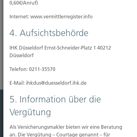
0,60€/Anruf)
Unser Tipp: Wir beraten Sie, wie Sie Ihre Immobilie
Internet: www.vermittlerregister.info
vor Gefahren schützen können. Dafür haben wir
bedarfsgerechte und günstige Lösungen
4. Aufsichtsbehörde
vorbereitet.
IHK Düsseldorf Ernst-Schneider-Platz 1 40212
Risikoanalyse Gebäudeversicherung
Düsseldorf
Telefon: 0211-35570
E-Mail: ihkdus@duesseldorf.ihk.de
5. Information über die
Leistung
Vergütung
Leben
Als Versicherungsmakler bieten wir eine Beratung
Vorsorgen
an. Die Vergütung – Courtage genannt – für
Sichern