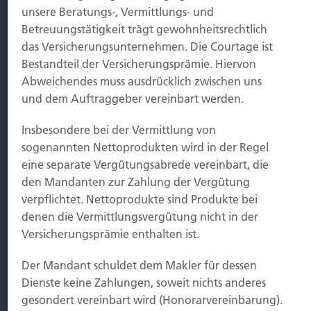
unsere Beratungs-, Vermittlungs- und
Betreuungstätigkeit trägt gewohnheitsrechtlich
Immobilien Vers.
das Versicherungsunternehmen. Die Courtage ist
Kauf Grundstück
Bestandteil der Versicherungsprämie. Hiervon
Baubeginn
Abweichendes muss ausdrücklich zwischen uns
Baufertigstellung/Hauskauf
und dem Auftraggeber vereinbart werden.
Einzug/Vermietung
Schaden
Insbesondere bei der Vermittlung von
sogenannten Nettoprodukten wird in der Regel
Kontakt
eine separate Vergütungsabrede vereinbart, die
den Mandanten zur Zahlung der Vergütung
Hubert Brück KG
| Inhaber: Dipl. Ökonom Johannes
verpflichtet. Nettoprodukte sind Produkte bei
Brück | Kapellstraße 2 | 40479 Düsseldorf
denen die Vermittlungsvergütung nicht in der
Telefon:
0211-490066 |
Fax:
0211-4911125 |
E-Mail:
Versicherungsprämie enthalten ist.
brueck@brueckkg.de
Der Mandant schuldet dem Makler für dessen
Kontaktformular
Dienste keine Zahlungen, soweit nichts anderes
gesondert vereinbart wird (Honorarvereinbarung).