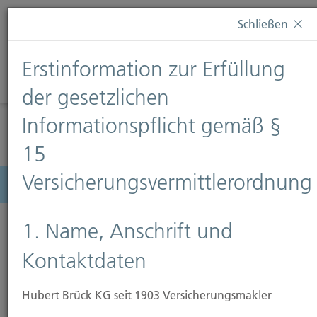
Diese Webseite verwendet Cookies. Wenn Sie weiterhin
Schließen
auf dieser Webseite bleiben, erteilen Sie damit Ihr
Einverständnis zur Verwendung von Cookies. Weitere
Erstinformation zur Erfüllung
Informationen finden Sie auf unserer Seite
Datenschutz
.
Diese Nachricht nicht erneut anzeigen
der gesetzlichen
Informationspflicht gemäß §
15
Versicherungsvermittlerordnung
Menü
1. Name, Anschrift und
Kontaktdaten
Wohngebäudeversicherung
Hubert Brück KG seit 1903 Versicherungsmakler
Den Traum vom eigenen Heim zu verwirklichen