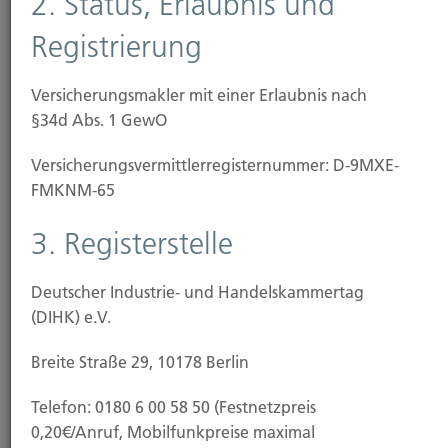
2. Status, Erlaubnis und
Rohrbruch sowie
Registrierung
Sturm und Hagel
Schäden durch Hochwasser oder Schneelast fallen
Versicherungsmakler mit einer Erlaubnis nach
nicht unter den Schutz einer klassischen
§34d Abs. 1 GewO
Wohngebäudeversicherung. Wetterkapriolen und
Versicherungs­vermittler­registernummer: D-9MXE-
Extremwetter durch den fortschreitenden
FMKNM-65
Klimawandel machen zusätzlichen
Versicherungsschutz jedoch unverzichtbar, Deshalb
3. Registerstelle
empfehlen wir den Abschluss einer
Elementarschaden-Versicherung.
Deutscher Industrie- und Handelskammertag
Diese zahlt bei Schäden durch
(DIHK) e.V.
Überschwemmung, Überflutung, Rückstau
Breite Straße 29, 10178 Berlin
Erdbeben, Vulkanausbrüche
Telefon: 0180 6 00 58 50 (Festnetzpreis
Erdsenkung oder Erdrutsch sowie
0,20€/Anruf, Mobilfunkpreise maximal
Schneedruck oder Lawinen