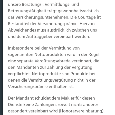
unsere Beratungs-, Vermittlungs- und
Betreuungstätigkeit trägt gewohnheitsrechtlich
Immobilien Vers.
das Versicherungsunternehmen. Die Courtage ist
Kauf Grundstück
Bestandteil der Versicherungsprämie. Hiervon
Baubeginn
Abweichendes muss ausdrücklich zwischen uns
Baufertigstellung/Hauskauf
und dem Auftraggeber vereinbart werden.
Einzug/Vermietung
Schaden
Insbesondere bei der Vermittlung von
sogenannten Nettoprodukten wird in der Regel
Kontakt
eine separate Vergütungsabrede vereinbart, die
den Mandanten zur Zahlung der Vergütung
Hubert Brück KG
| Inhaber: Dipl. Ökonom Johannes
verpflichtet. Nettoprodukte sind Produkte bei
Brück | Kapellstraße 2 | 40479 Düsseldorf
denen die Vermittlungsvergütung nicht in der
Telefon:
0211-490066 |
Fax:
0211-4911125 |
E-Mail:
Versicherungsprämie enthalten ist.
brueck@brueckkg.de
Der Mandant schuldet dem Makler für dessen
Kontaktformular
Dienste keine Zahlungen, soweit nichts anderes
gesondert vereinbart wird (Honorarvereinbarung).