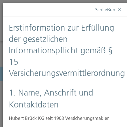
Diese Webseite verwendet Cookies. Wenn Sie weiterhin
Schließen
auf dieser Webseite bleiben, erteilen Sie damit Ihr
Einverständnis zur Verwendung von Cookies. Weitere
Erstinformation zur Erfüllung
Informationen finden Sie auf unserer Seite
Datenschutz
.
Diese Nachricht nicht erneut anzeigen
der gesetzlichen
Informationspflicht gemäß §
15
Versicherungsvermittlerordnung
Menü
1. Name, Anschrift und
Kontaktdaten
Wohngebäudeversicherung
Hubert Brück KG seit 1903 Versicherungsmakler
Den Traum vom eigenen Heim zu verwirklichen