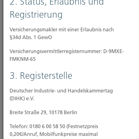
2. Status, Erlaubnis und
Rohrbruch sowie
Registrierung
Sturm und Hagel
Schäden durch Hochwasser oder Schneelast fallen
Versicherungsmakler mit einer Erlaubnis nach
nicht unter den Schutz einer klassischen
§34d Abs. 1 GewO
Wohngebäudeversicherung. Wetterkapriolen und
Versicherungs­vermittler­registernummer: D-9MXE-
Extremwetter durch den fortschreitenden
FMKNM-65
Klimawandel machen zusätzlichen
Versicherungsschutz jedoch unverzichtbar, Deshalb
3. Registerstelle
empfehlen wir den Abschluss einer
Elementarschaden-Versicherung.
Deutscher Industrie- und Handelskammertag
Diese zahlt bei Schäden durch
(DIHK) e.V.
Überschwemmung, Überflutung, Rückstau
Breite Straße 29, 10178 Berlin
Erdbeben, Vulkanausbrüche
Telefon: 0180 6 00 58 50 (Festnetzpreis
Erdsenkung oder Erdrutsch sowie
0,20€/Anruf, Mobilfunkpreise maximal
Schneedruck oder Lawinen