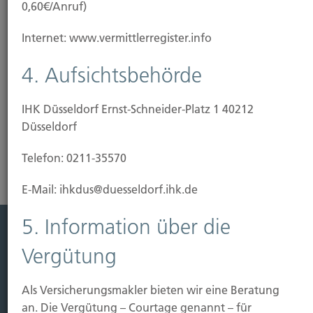
0,60€/Anruf)
Unser Tipp: Wir beraten Sie, wie Sie Ihre Immobilie
Internet: www.vermittlerregister.info
vor Gefahren schützen können. Dafür haben wir
bedarfsgerechte und günstige Lösungen
4. Aufsichtsbehörde
vorbereitet.
IHK Düsseldorf Ernst-Schneider-Platz 1 40212
Risikoanalyse Gebäudeversicherung
Düsseldorf
Telefon: 0211-35570
E-Mail: ihkdus@duesseldorf.ihk.de
5. Information über die
Leistung
Vergütung
Leben
Als Versicherungsmakler bieten wir eine Beratung
Vorsorgen
an. Die Vergütung – Courtage genannt – für
Sichern