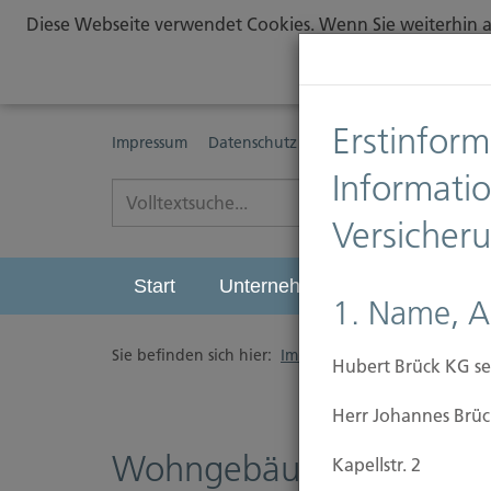
Diese Webseite verwendet Cookies. Wenn Sie weiterhin au
Erstinform
Impressum
Datenschutz
Erstinformationspflichte
Informati
Versicher
Start
Unternehmen
Leistungen
1. Name, A
Sie befinden sich hier:
Immobilien Versicherung
/
Hubert Brück KG se
Herr Johannes Brüc
Wohngebäudeversicher
Kapellstr. 2