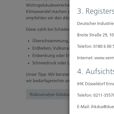
Wohngebäudeversicherung. Wetterkapriolen u
3. Registers
Klimawandel machen zusätzlichen Versicherun
empfehlen wir den Abschluss einer Elementar
Deutscher Industri
Diese zahlt bei Schäden durch
Breite Straße 29, 1
Überschwemmung, Überflutung, Rückstau
Telefon: 0180 6 00 
Erdbeben, Vulkanausbrüche
Erdsenkung oder Erdrutsch sowie
Internet: www.vermi
Schneedruck oder Lawinen
4. Aufsich
Unser Tipp: Wir beraten Sie, wie Sie Ihre Imm
wir bedarfsgerechte und günstige Lösungen vo
IHK Düsseldorf Erns
Risikoanalyse Gebäudeversicherung
Telefon: 0211-3557
E-Mail: ihkdus@due