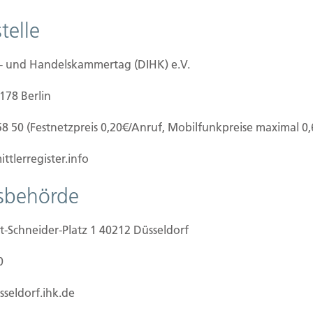
nd Extremwetter durch den fortschreitenden
telle
gsschutz jedoch unverzichtbar, Deshalb
schaden-Versicherung.
e- und Handelskammertag (DIHK) e.V.
0178 Berlin
58 50 (Festnetzpreis 0,20€/Anruf, Mobilfunkpreise maximal 0
ttlerregister.info
tsbehörde
obilie vor Gefahren schützen können. Dafür haben
rbereitet.
t-Schneider-Platz 1 40212 Düsseldorf
0
sseldorf.ihk.de