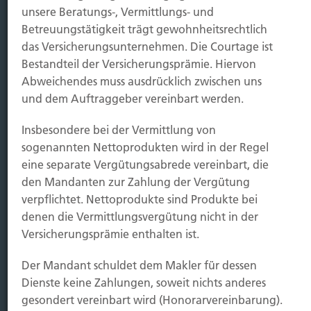
unsere Beratungs-, Vermittlungs- und
Betreuungstätigkeit trägt gewohnheitsrechtlich
Immobilien Vers.
das Versicherungsunternehmen. Die Courtage ist
Kauf Grundstück
Bestandteil der Versicherungsprämie. Hiervon
Baubeginn
Abweichendes muss ausdrücklich zwischen uns
Baufertigstellung/Hauskauf
und dem Auftraggeber vereinbart werden.
Einzug/Vermietung
Schaden
Insbesondere bei der Vermittlung von
sogenannten Nettoprodukten wird in der Regel
Kontakt
eine separate Vergütungsabrede vereinbart, die
den Mandanten zur Zahlung der Vergütung
Hubert Brück KG
| Inhaber: Dipl. Ökonom Johannes
verpflichtet. Nettoprodukte sind Produkte bei
Brück | Kapellstraße 2 | 40479 Düsseldorf
denen die Vermittlungsvergütung nicht in der
Telefon:
0211-490066 |
Fax:
0211-4911125 |
E-Mail:
Versicherungsprämie enthalten ist.
brueck@brueckkg.de
Der Mandant schuldet dem Makler für dessen
Kontaktformular
Dienste keine Zahlungen, soweit nichts anderes
gesondert vereinbart wird (Honorarvereinbarung).