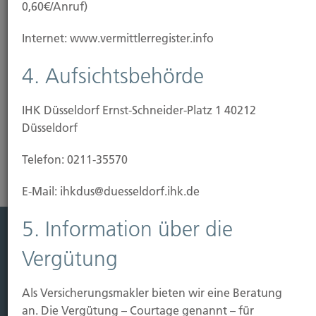
0,60€/Anruf)
Unser Tipp: Wir beraten Sie, wie Sie Ihre Immobilie
Internet: www.vermittlerregister.info
vor Gefahren schützen können. Dafür haben wir
bedarfsgerechte und günstige Lösungen
4. Aufsichtsbehörde
vorbereitet.
IHK Düsseldorf Ernst-Schneider-Platz 1 40212
Risikoanalyse Gebäudeversicherung
Düsseldorf
Telefon: 0211-35570
E-Mail: ihkdus@duesseldorf.ihk.de
5. Information über die
Leistung
Vergütung
Leben
Als Versicherungsmakler bieten wir eine Beratung
Vorsorgen
an. Die Vergütung – Courtage genannt – für
Sichern