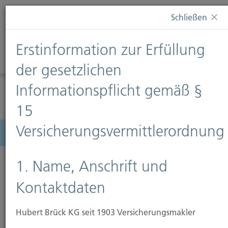
Diese Webseite verwendet Cookies. Wenn Sie weiterhin
Schließen
auf dieser Webseite bleiben, erteilen Sie damit Ihr
Einverständnis zur Verwendung von Cookies. Weitere
Erstinformation zur Erfüllung
Informationen finden Sie auf unserer Seite
Datenschutz
.
Diese Nachricht nicht erneut anzeigen
der gesetzlichen
Informationspflicht gemäß §
15
Versicherungsvermittlerordnung
Menü
1. Name, Anschrift und
Kontaktdaten
Wohngebäudeversicherung
Hubert Brück KG seit 1903 Versicherungsmakler
Den Traum vom eigenen Heim zu verwirklichen