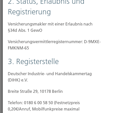
2. Status, Erlaubnis und
Rohrbruch sowie
Registrierung
Sturm und Hagel
Schäden durch Hochwasser oder Schneelast fallen
Versicherungsmakler mit einer Erlaubnis nach
nicht unter den Schutz einer klassischen
§34d Abs. 1 GewO
Wohngebäudeversicherung. Wetterkapriolen und
Versicherungs­vermittler­registernummer: D-9MXE-
Extremwetter durch den fortschreitenden
FMKNM-65
Klimawandel machen zusätzlichen
Versicherungsschutz jedoch unverzichtbar, Deshalb
3. Registerstelle
empfehlen wir den Abschluss einer
Elementarschaden-Versicherung.
Deutscher Industrie- und Handelskammertag
Diese zahlt bei Schäden durch
(DIHK) e.V.
Überschwemmung, Überflutung, Rückstau
Breite Straße 29, 10178 Berlin
Erdbeben, Vulkanausbrüche
Telefon: 0180 6 00 58 50 (Festnetzpreis
Erdsenkung oder Erdrutsch sowie
0,20€/Anruf, Mobilfunkpreise maximal
Schneedruck oder Lawinen