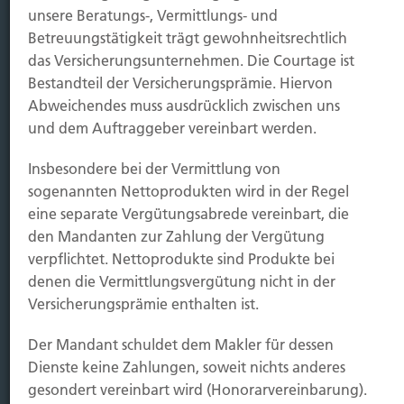
unsere Beratungs-, Vermittlungs- und
Betreuungstätigkeit trägt gewohnheitsrechtlich
Immobilien Vers.
das Versicherungsunternehmen. Die Courtage ist
Kauf Grundstück
Bestandteil der Versicherungsprämie. Hiervon
Baubeginn
Abweichendes muss ausdrücklich zwischen uns
Baufertigstellung/Hauskauf
und dem Auftraggeber vereinbart werden.
Einzug/Vermietung
Schaden
Insbesondere bei der Vermittlung von
sogenannten Nettoprodukten wird in der Regel
Kontakt
eine separate Vergütungsabrede vereinbart, die
den Mandanten zur Zahlung der Vergütung
Hubert Brück KG
| Inhaber: Dipl. Ökonom Johannes
verpflichtet. Nettoprodukte sind Produkte bei
Brück | Kapellstraße 2 | 40479 Düsseldorf
denen die Vermittlungsvergütung nicht in der
Telefon:
0211-490066 |
Fax:
0211-4911125 |
E-Mail:
Versicherungsprämie enthalten ist.
brueck@brueckkg.de
Der Mandant schuldet dem Makler für dessen
Kontaktformular
Dienste keine Zahlungen, soweit nichts anderes
gesondert vereinbart wird (Honorarvereinbarung).