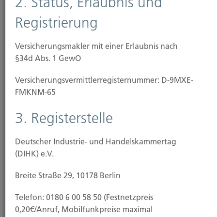
2. Status, Erlaubnis und
Rohrbruch sowie
Registrierung
Sturm und Hagel
Schäden durch Hochwasser oder Schneelast fallen
Versicherungsmakler mit einer Erlaubnis nach
nicht unter den Schutz einer klassischen
§34d Abs. 1 GewO
Wohngebäudeversicherung. Wetterkapriolen und
Versicherungs­vermittler­registernummer: D-9MXE-
Extremwetter durch den fortschreitenden
FMKNM-65
Klimawandel machen zusätzlichen
Versicherungsschutz jedoch unverzichtbar, Deshalb
3. Registerstelle
empfehlen wir den Abschluss einer
Elementarschaden-Versicherung.
Deutscher Industrie- und Handelskammertag
Diese zahlt bei Schäden durch
(DIHK) e.V.
Überschwemmung, Überflutung, Rückstau
Breite Straße 29, 10178 Berlin
Erdbeben, Vulkanausbrüche
Telefon: 0180 6 00 58 50 (Festnetzpreis
Erdsenkung oder Erdrutsch sowie
0,20€/Anruf, Mobilfunkpreise maximal
Schneedruck oder Lawinen