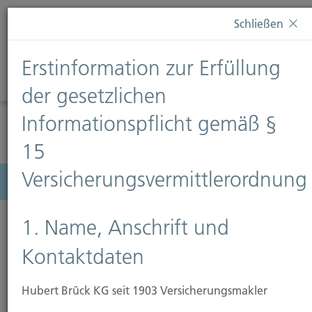
Diese Webseite verwendet Cookies. Wenn Sie weiterhin
Schließen
auf dieser Webseite bleiben, erteilen Sie damit Ihr
Einverständnis zur Verwendung von Cookies. Weitere
Erstinformation zur Erfüllung
Informationen finden Sie auf unserer Seite
Datenschutz
.
Diese Nachricht nicht erneut anzeigen
der gesetzlichen
Informationspflicht gemäß §
15
Versicherungsvermittlerordnung
Menü
1. Name, Anschrift und
Kontaktdaten
Wohngebäudeversicherung
Hubert Brück KG seit 1903 Versicherungsmakler
Den Traum vom eigenen Heim zu verwirklichen