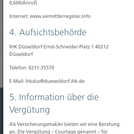
0,60€/Anruf)
Unser Tipp: Wir beraten Sie, wie Sie Ihre Immobilie
Internet: www.vermittlerregister.info
vor Gefahren schützen können. Dafür haben wir
bedarfsgerechte und günstige Lösungen
4. Aufsichtsbehörde
vorbereitet.
IHK Düsseldorf Ernst-Schneider-Platz 1 40212
Risikoanalyse Gebäudeversicherung
Düsseldorf
Telefon: 0211-35570
E-Mail: ihkdus@duesseldorf.ihk.de
5. Information über die
Leistung
Vergütung
Leben
Als Versicherungsmakler bieten wir eine Beratung
Vorsorgen
an. Die Vergütung – Courtage genannt – für
Sichern