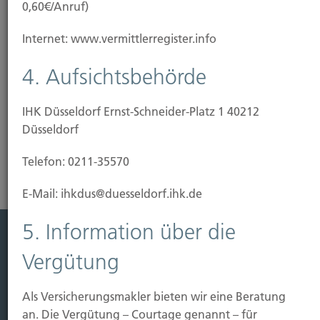
0,60€/Anruf)
Unser Tipp: Wir beraten Sie, wie Sie Ihre Immobilie
Internet: www.vermittlerregister.info
vor Gefahren schützen können. Dafür haben wir
bedarfsgerechte und günstige Lösungen
4. Aufsichtsbehörde
vorbereitet.
IHK Düsseldorf Ernst-Schneider-Platz 1 40212
Risikoanalyse Gebäudeversicherung
Düsseldorf
Telefon: 0211-35570
E-Mail: ihkdus@duesseldorf.ihk.de
5. Information über die
Leistung
Vergütung
Leben
Als Versicherungsmakler bieten wir eine Beratung
Vorsorgen
an. Die Vergütung – Courtage genannt – für
Sichern