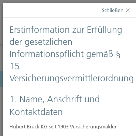
Diese Webseite verwendet Cookies. Wenn Sie weiterhin
Schließen
auf dieser Webseite bleiben, erteilen Sie damit Ihr
Einverständnis zur Verwendung von Cookies. Weitere
Erstinformation zur Erfüllung
Informationen finden Sie auf unserer Seite
Datenschutz
.
Diese Nachricht nicht erneut anzeigen
der gesetzlichen
Informationspflicht gemäß §
15
Versicherungsvermittlerordnung
Menü
1. Name, Anschrift und
Kontaktdaten
Wohngebäudeversicherung
Hubert Brück KG seit 1903 Versicherungsmakler
Den Traum vom eigenen Heim zu verwirklichen