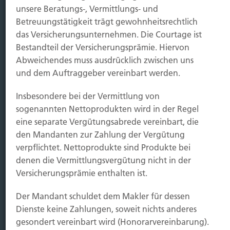
unsere Beratungs-, Vermittlungs- und
Betreuungstätigkeit trägt gewohnheitsrechtlich
Immobilien Vers.
das Versicherungsunternehmen. Die Courtage ist
Kauf Grundstück
Bestandteil der Versicherungsprämie. Hiervon
Baubeginn
Abweichendes muss ausdrücklich zwischen uns
Baufertigstellung/Hauskauf
und dem Auftraggeber vereinbart werden.
Einzug/Vermietung
Schaden
Insbesondere bei der Vermittlung von
sogenannten Nettoprodukten wird in der Regel
Kontakt
eine separate Vergütungsabrede vereinbart, die
den Mandanten zur Zahlung der Vergütung
Hubert Brück KG
| Inhaber: Dipl. Ökonom Johannes
verpflichtet. Nettoprodukte sind Produkte bei
Brück | Kapellstraße 2 | 40479 Düsseldorf
denen die Vermittlungsvergütung nicht in der
Telefon:
0211-490066 |
Fax:
0211-4911125 |
E-Mail:
Versicherungsprämie enthalten ist.
brueck@brueckkg.de
Der Mandant schuldet dem Makler für dessen
Kontaktformular
Dienste keine Zahlungen, soweit nichts anderes
gesondert vereinbart wird (Honorarvereinbarung).