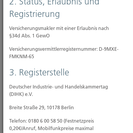
2. Status, Erlaubnis und
Rohrbruch sowie
Registrierung
Sturm und Hagel
Schäden durch Hochwasser oder Schneelast fallen
Versicherungsmakler mit einer Erlaubnis nach
nicht unter den Schutz einer klassischen
§34d Abs. 1 GewO
Wohngebäudeversicherung. Wetterkapriolen und
Versicherungs­vermittler­registernummer: D-9MXE-
Extremwetter durch den fortschreitenden
FMKNM-65
Klimawandel machen zusätzlichen
Versicherungsschutz jedoch unverzichtbar, Deshalb
3. Registerstelle
empfehlen wir den Abschluss einer
Elementarschaden-Versicherung.
Deutscher Industrie- und Handelskammertag
Diese zahlt bei Schäden durch
(DIHK) e.V.
Überschwemmung, Überflutung, Rückstau
Breite Straße 29, 10178 Berlin
Erdbeben, Vulkanausbrüche
Telefon: 0180 6 00 58 50 (Festnetzpreis
Erdsenkung oder Erdrutsch sowie
0,20€/Anruf, Mobilfunkpreise maximal
Schneedruck oder Lawinen