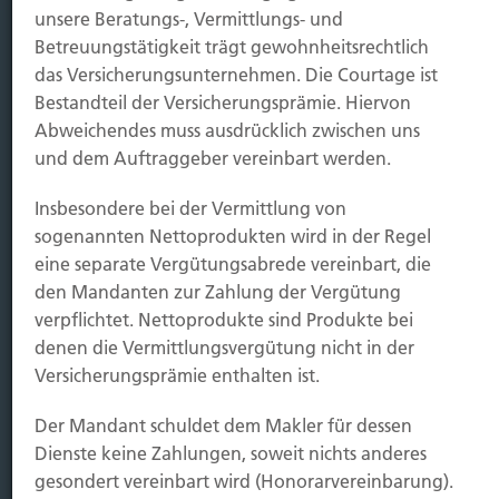
unsere Beratungs-, Vermittlungs- und
Betreuungstätigkeit trägt gewohnheitsrechtlich
Immobilien Vers.
das Versicherungsunternehmen. Die Courtage ist
Kauf Grundstück
Bestandteil der Versicherungsprämie. Hiervon
Baubeginn
Abweichendes muss ausdrücklich zwischen uns
Baufertigstellung/Hauskauf
und dem Auftraggeber vereinbart werden.
Einzug/Vermietung
Schaden
Insbesondere bei der Vermittlung von
sogenannten Nettoprodukten wird in der Regel
Kontakt
eine separate Vergütungsabrede vereinbart, die
den Mandanten zur Zahlung der Vergütung
Hubert Brück KG
| Inhaber: Dipl. Ökonom Johannes
verpflichtet. Nettoprodukte sind Produkte bei
Brück | Kapellstraße 2 | 40479 Düsseldorf
denen die Vermittlungsvergütung nicht in der
Telefon:
0211-490066 |
Fax:
0211-4911125 |
E-Mail:
Versicherungsprämie enthalten ist.
brueck@brueckkg.de
Der Mandant schuldet dem Makler für dessen
Kontaktformular
Dienste keine Zahlungen, soweit nichts anderes
gesondert vereinbart wird (Honorarvereinbarung).