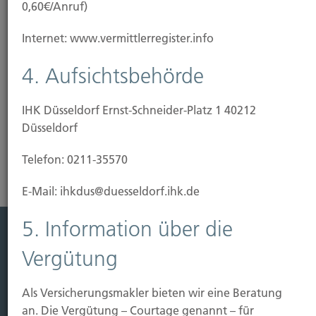
0,60€/Anruf)
Unser Tipp: Wir beraten Sie, wie Sie Ihre Immobilie
Internet: www.vermittlerregister.info
vor Gefahren schützen können. Dafür haben wir
bedarfsgerechte und günstige Lösungen
4. Aufsichtsbehörde
vorbereitet.
IHK Düsseldorf Ernst-Schneider-Platz 1 40212
Risikoanalyse Gebäudeversicherung
Düsseldorf
Telefon: 0211-35570
E-Mail: ihkdus@duesseldorf.ihk.de
5. Information über die
Leistung
Vergütung
Leben
Als Versicherungsmakler bieten wir eine Beratung
Vorsorgen
an. Die Vergütung – Courtage genannt – für
Sichern