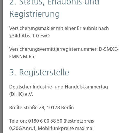
2. Status, Erlaubnis und
Rohrbruch sowie
Registrierung
Sturm und Hagel
Schäden durch Hochwasser oder Schneelast fallen
Versicherungsmakler mit einer Erlaubnis nach
nicht unter den Schutz einer klassischen
§34d Abs. 1 GewO
Wohngebäudeversicherung. Wetterkapriolen und
Versicherungs­vermittler­registernummer: D-9MXE-
Extremwetter durch den fortschreitenden
FMKNM-65
Klimawandel machen zusätzlichen
Versicherungsschutz jedoch unverzichtbar, Deshalb
3. Registerstelle
empfehlen wir den Abschluss einer
Elementarschaden-Versicherung.
Deutscher Industrie- und Handelskammertag
Diese zahlt bei Schäden durch
(DIHK) e.V.
Überschwemmung, Überflutung, Rückstau
Breite Straße 29, 10178 Berlin
Erdbeben, Vulkanausbrüche
Telefon: 0180 6 00 58 50 (Festnetzpreis
Erdsenkung oder Erdrutsch sowie
0,20€/Anruf, Mobilfunkpreise maximal
Schneedruck oder Lawinen