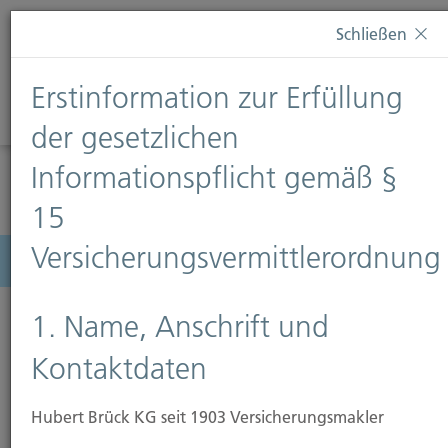
Diese Webseite verwendet Cookies. Wenn Sie weiterhin
Schließen
auf dieser Webseite bleiben, erteilen Sie damit Ihr
Einverständnis zur Verwendung von Cookies. Weitere
Erstinformation zur Erfüllung
Informationen finden Sie auf unserer Seite
Datenschutz
.
Diese Nachricht nicht erneut anzeigen
der gesetzlichen
Informationspflicht gemäß §
15
Versicherungsvermittlerordnung
Menü
1. Name, Anschrift und
Kontaktdaten
Wohngebäudeversicherung
Hubert Brück KG seit 1903 Versicherungsmakler
Den Traum vom eigenen Heim zu verwirklichen