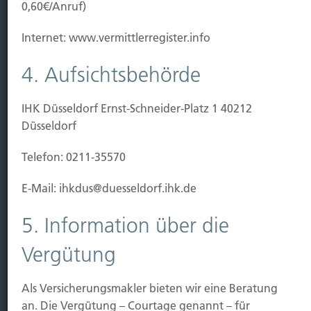
0,60€/Anruf)
Vorsorgen
Sichern
Internet: www.vermittlerregister.info
Immobilien Vers.
4. Aufsichtsbehörde
Kauf Grundstück
Baubeginn
IHK Düsseldorf Ernst-Schneider-Platz 1 40212
Baufertigstellung/Hauskauf
Düsseldorf
Einzug/Vermietung
Schaden
Telefon: 0211-35570
Kontakt
E-Mail: ihkdus@duesseldorf.ihk.de
Hubert Brück KG
| Inhaber: Dipl. Ökonom Johannes
5. Information über die
Brück | Kapellstraße 2 | 40479 Düsseldorf
Telefon:
0211-490066 |
Fax:
0211-4911125 |
E-Mail:
Vergütung
brueck@brueckkg.de
Als Versicherungsmakler bieten wir eine Beratung
Kontaktformular
an. Die Vergütung – Courtage genannt – für