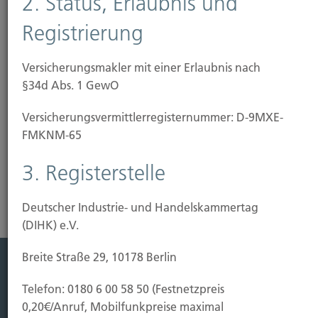
2. Status, Erlaubnis und
bei Bauarbeiten bis zu 50.000 Euro Bausumme.
Bei höheren Baukosten ist eine separate
Registrierung
Bauherrenhaftpflicht-Versicherung erforderlich.)
Der Beitrag richtet sich nach der Höhe des
Versicherungsmakler mit einer Erlaubnis nach
Bruttojahresmiet- oder -pachtwertes oder nach
§34d Abs. 1 GewO
der Anzahl der vermieteten Wohn- und
Gewerbeeinheiten.
Versicherungs­vermittler­registernummer: D-9MXE-
FMKNM-65
Risikoanalyse Haftpflichtversicherung
3. Registerstelle
Deutscher Industrie- und Handelskammertag
(DIHK) e.V.
Breite Straße 29, 10178 Berlin
Leistung
Telefon: 0180 6 00 58 50 (Festnetzpreis
0,20€/Anruf, Mobilfunkpreise maximal
Leben