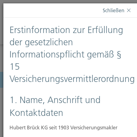
Diese Webseite verwendet Cookies. Wenn Sie weiterhin
Schließen
auf dieser Webseite bleiben, erteilen Sie damit Ihr
Einverständnis zur Verwendung von Cookies. Weitere
Erstinformation zur Erfüllung
Informationen finden Sie auf unserer Seite
Datenschutz
.
Diese Nachricht nicht erneut anzeigen
der gesetzlichen
Informationspflicht gemäß §
15
Versicherungsvermittlerordnung
Menü
1. Name, Anschrift und
Kontaktdaten
Haus- und Grundstücks-
Haftpflicht-Versicherung
Hubert Brück KG seit 1903 Versicherungsmakler