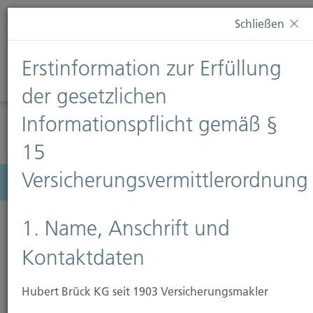
Diese Webseite verwendet Cookies. Wenn Sie weiterhin
Schließen
auf dieser Webseite bleiben, erteilen Sie damit Ihr
Einverständnis zur Verwendung von Cookies. Weitere
Erstinformation zur Erfüllung
Informationen finden Sie auf unserer Seite
Datenschutz
.
Diese Nachricht nicht erneut anzeigen
der gesetzlichen
Informationspflicht gemäß §
15
Versicherungsvermittlerordnung
Menü
1. Name, Anschrift und
Kontaktdaten
Hubert Brück KG seit 1903 Versicherungsmakler