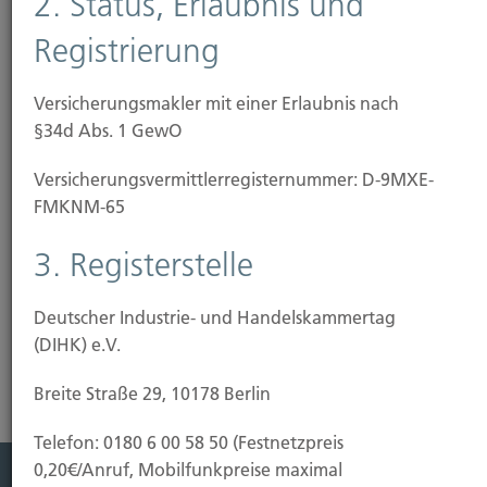
2. Status, Erlaubnis und
Registrierung
durch vernachlässigte Streupflicht im Winter
durch bauliche Mängel wie glatte Treppen, lose
Teppichbeläge oder schlechte Beleuchtung
Versicherungsmakler mit einer Erlaubnis nach
§34d Abs. 1 GewO
bei Bauarbeiten bis zu 50.000 Euro Bausumme.
Bei höheren Baukosten ist eine separate
Versicherungs­vermittler­registernummer: D-9MXE-
Bauherrenhaftpflicht-Versicherung erforderlich.)
FMKNM-65
Risikoanalyse Haftpflichtversicherung
3. Registerstelle
Deutscher Industrie- und Handelskammertag
(DIHK) e.V.
Breite Straße 29, 10178 Berlin
Telefon: 0180 6 00 58 50 (Festnetzpreis
0,20€/Anruf, Mobilfunkpreise maximal