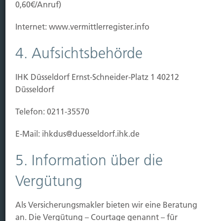
0,60€/Anruf)
Leistung
Internet: www.vermittlerregister.info
Leben
Vorsorgen
4. Aufsichtsbehörde
Sichern
IHK Düsseldorf Ernst-Schneider-Platz 1 40212
Immobilien Vers.
Düsseldorf
Kauf Grundstück
Baubeginn
Telefon: 0211-35570
Baufertigstellung/Hauskauf
Einzug/Vermietung
E-Mail: ihkdus@duesseldorf.ihk.de
Schaden
5. Information über die
Kontakt
Vergütung
Hubert Brück KG
| Inhaber: Dipl. Ökonom Johannes
Brück | Kapellstraße 2 | 40479 Düsseldorf
Als Versicherungsmakler bieten wir eine Beratung
Telefon:
0211-490066 |
Fax:
0211-4911125 |
E-Mail:
an. Die Vergütung – Courtage genannt – für