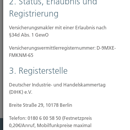
2. Status, Erlaubnis und
Registrierung
durch vernachlässigte Streupflicht im Winter
durch bauliche Mängel wie glatte Treppen, lose
Teppichbeläge oder schlechte Beleuchtung
Versicherungsmakler mit einer Erlaubnis nach
§34d Abs. 1 GewO
bei Bauarbeiten bis zu 50.000 Euro Bausumme.
Bei höheren Baukosten ist eine separate
Versicherungs­vermittler­registernummer: D-9MXE-
Bauherrenhaftpflicht-Versicherung erforderlich.)
FMKNM-65
Risikoanalyse Haftpflichtversicherung
3. Registerstelle
Deutscher Industrie- und Handelskammertag
(DIHK) e.V.
Breite Straße 29, 10178 Berlin
Telefon: 0180 6 00 58 50 (Festnetzpreis
0,20€/Anruf, Mobilfunkpreise maximal