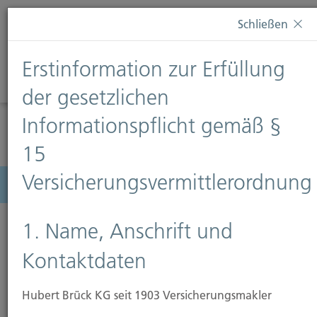
Diese Webseite verwendet Cookies. Wenn Sie weiterhin
Schließen
auf dieser Webseite bleiben, erteilen Sie damit Ihr
Einverständnis zur Verwendung von Cookies. Weitere
Erstinformation zur Erfüllung
Informationen finden Sie auf unserer Seite
Datenschutz
.
Diese Nachricht nicht erneut anzeigen
der gesetzlichen
Informationspflicht gemäß §
15
Versicherungsvermittlerordnung
Menü
1. Name, Anschrift und
Kontaktdaten
Hubert Brück KG seit 1903 Versicherungsmakler