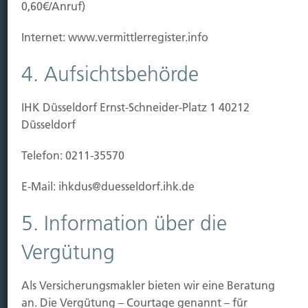
0,60€/Anruf)
Leistung
Internet: www.vermittlerregister.info
Leben
Vorsorgen
4. Aufsichtsbehörde
Sichern
IHK Düsseldorf Ernst-Schneider-Platz 1 40212
Immobilien Vers.
Düsseldorf
Kauf Grundstück
Baubeginn
Telefon: 0211-35570
Baufertigstellung/Hauskauf
Einzug/Vermietung
E-Mail: ihkdus@duesseldorf.ihk.de
Schaden
5. Information über die
Kontakt
Vergütung
Hubert Brück KG
| Inhaber: Dipl. Ökonom Johannes
Brück | Kapellstraße 2 | 40479 Düsseldorf
Als Versicherungsmakler bieten wir eine Beratung
Telefon:
0211-490066 |
Fax:
0211-4911125 |
E-Mail:
an. Die Vergütung – Courtage genannt – für