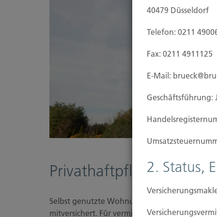
40479 Düsseldorf
Telefon: 0211 4900
Fax: 0211 4911125
E-Mail: brueck@br
Geschäftsführung: 
Handels­registernu
Umsatzsteuer­numm
2. Status, 
Privathaftpflicht-Versich
Versicherungsmakle
Selbst genutzte Wohnungen und Einfamilienhäu
Versicherungs­ver
mitversichert. Für vermietetes Wohneigentum b