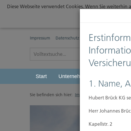
Diese Webseite verwendet Cookies. Wenn Sie weiterhin au
Erstinform
Impressum
Datenschutz
Erstinformationspflichte
Informati
Versicher
Start
Unternehmen
Leistungen
1. Name, A
Sie befinden sich hier:
Immobilien Versicherung
/
Hubert Brück KG se
Herr Johannes Brüc
Kapellstr. 2