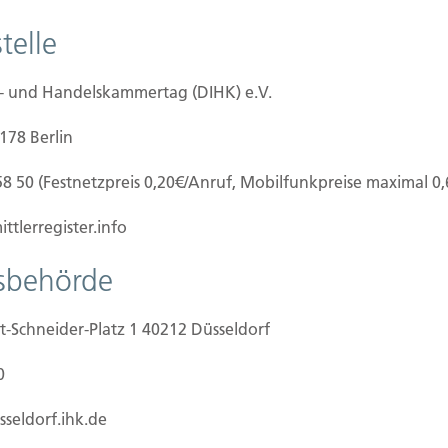
ienbesitzer haften für den Fall, dass ein anderer
telle
enfrei und verkehrssicher war. Dieses Risiko deckt
herung ab.
e- und Handelskammertag (DIHK) e.V.
m Beispiel
0178 Berlin
r
58 50 (Festnetzpreis 0,20€/Anruf, Mobilfunkpreise maximal 0
 lose Teppichbeläge oder schlechte Beleuchtung
me. Bei höheren Baukosten ist eine separate
ttlerregister.info
lich.)
tsbehörde
t-Schneider-Platz 1 40212 Düsseldorf
0
sseldorf.ihk.de