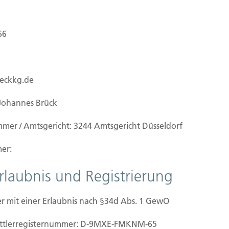
66
ueckkg.de
Johannes Brück
mmer / Amtsgericht: 3244 Amtsgericht Düsseldorf
er:
Erlaubnis und Registrierung
erung
r mit einer Erlaubnis nach §34d Abs. 1 GewO
ser sind über die Privat-Haftpflichtversicherung
mittler­registernummer: D-9MXE-FMKNM-65
rauchen Sie eine spezielle Haus- und