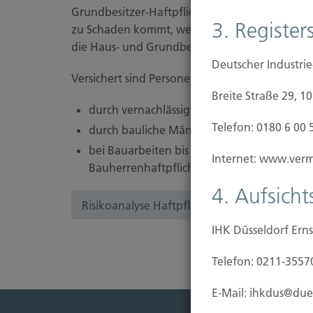
Grundbesitzer-Haftpflichtversicherung. Immobil
3. Registers
zu Schaden kommt, weil der Besitz nicht gefahr
die Haus- und Grundbesitzer-Haftpflichtversic
Deutscher Industri
Versichert sind Personen- und Sachschäden, zu
Breite Straße 29, 1
durch vernachlässigte Streupflicht im Winte
Telefon: 0180 6 00 
durch bauliche Mängel wie glatte Treppen,
bei Bauarbeiten bis zu 50.000 Euro Bausum
Internet: www.vermi
Bauherrenhaftpflicht-Versicherung erforder
4. Aufsich
Risikoanalyse Haftpflichtversicherung
IHK Düsseldorf Erns
Telefon: 0211-3557
E-Mail: ihkdus@due