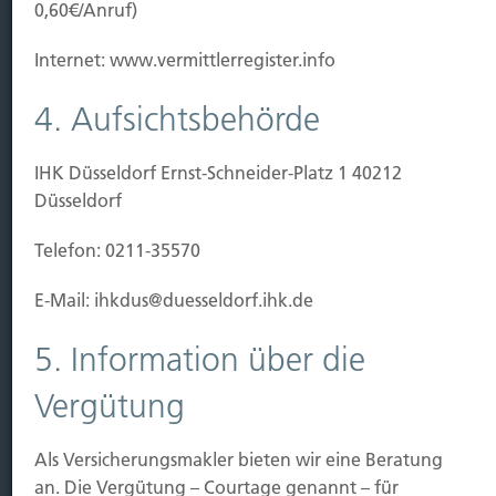
0,60€/Anruf)
Leistung
Internet: www.vermittlerregister.info
Leben
Vorsorgen
4. Aufsichtsbehörde
Sichern
IHK Düsseldorf Ernst-Schneider-Platz 1 40212
Immobilien Vers.
Düsseldorf
Kauf Grundstück
Baubeginn
Telefon: 0211-35570
Baufertigstellung/Hauskauf
Einzug/Vermietung
E-Mail: ihkdus@duesseldorf.ihk.de
Schaden
5. Information über die
Kontakt
Vergütung
Hubert Brück KG
| Inhaber: Dipl. Ökonom Johannes
Brück | Kapellstraße 2 | 40479 Düsseldorf
Als Versicherungsmakler bieten wir eine Beratung
Telefon:
0211-490066 |
Fax:
0211-4911125 |
E-Mail:
an. Die Vergütung – Courtage genannt – für