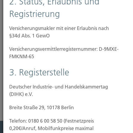
2. Status, Erlaubnis und
Registrierung
durch vernachlässigte Streupflicht im Winter
durch bauliche Mängel wie glatte Treppen, lose
Teppichbeläge oder schlechte Beleuchtung
Versicherungsmakler mit einer Erlaubnis nach
§34d Abs. 1 GewO
bei Bauarbeiten bis zu 50.000 Euro Bausumme.
Bei höheren Baukosten ist eine separate
Versicherungs­vermittler­registernummer: D-9MXE-
Bauherrenhaftpflicht-Versicherung erforderlich.)
FMKNM-65
Risikoanalyse Haftpflichtversicherung
3. Registerstelle
Deutscher Industrie- und Handelskammertag
(DIHK) e.V.
Breite Straße 29, 10178 Berlin
Telefon: 0180 6 00 58 50 (Festnetzpreis
0,20€/Anruf, Mobilfunkpreise maximal