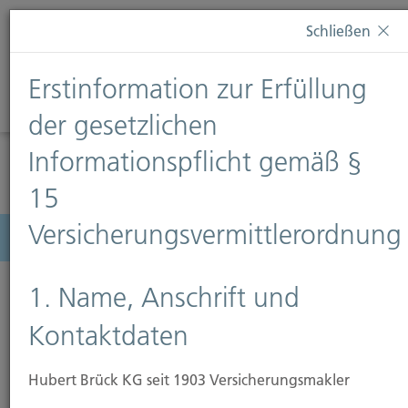
Diese Webseite verwendet Cookies. Wenn Sie weiterhin
Schließen
auf dieser Webseite bleiben, erteilen Sie damit Ihr
Einverständnis zur Verwendung von Cookies. Weitere
Erstinformation zur Erfüllung
Informationen finden Sie auf unserer Seite
Datenschutz
.
Diese Nachricht nicht erneut anzeigen
der gesetzlichen
Informationspflicht gemäß §
15
Versicherungsvermittlerordnung
Menü
1. Name, Anschrift und
Kontaktdaten
Hubert Brück KG seit 1903 Versicherungsmakler