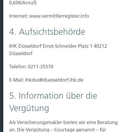
0,60€/Anruf)
Leistung
Internet: www.vermittlerregister.info
Leben
Vorsorgen
4. Aufsichtsbehörde
Sichern
IHK Düsseldorf Ernst-Schneider-Platz 1 40212
Immobilien Vers.
Düsseldorf
Kauf Grundstück
Baubeginn
Telefon: 0211-35570
Baufertigstellung/Hauskauf
Einzug/Vermietung
E-Mail: ihkdus@duesseldorf.ihk.de
Schaden
5. Information über die
Kontakt
Vergütung
Hubert Brück KG
| Inhaber: Dipl. Ökonom Johannes
Brück | Kapellstraße 2 | 40479 Düsseldorf
Als Versicherungsmakler bieten wir eine Beratung
Telefon:
0211-490066 |
Fax:
0211-4911125 |
E-Mail:
an. Die Vergütung – Courtage genannt – für