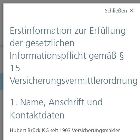
Diese Webseite verwendet Cookies. Wenn Sie weiterhin
Schließen
auf dieser Webseite bleiben, erteilen Sie damit Ihr
Einverständnis zur Verwendung von Cookies. Weitere
Erstinformation zur Erfüllung
Informationen finden Sie auf unserer Seite
Datenschutz
.
Diese Nachricht nicht erneut anzeigen
der gesetzlichen
Informationspflicht gemäß §
15
Versicherungsvermittlerordnung
Menü
1. Name, Anschrift und
Kontaktdaten
Hubert Brück KG seit 1903 Versicherungsmakler