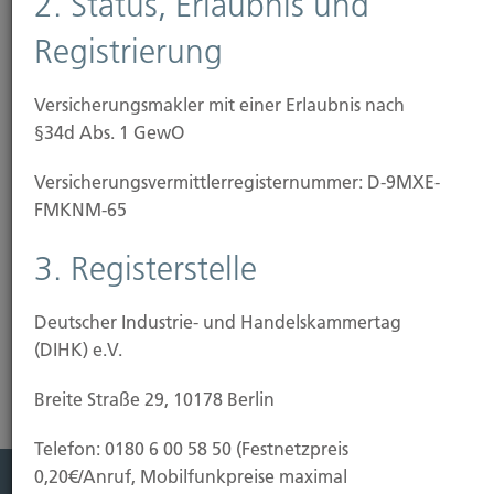
2. Status, Erlaubnis und
Registrierung
durch vernachlässigte Streupflicht im Winter
durch bauliche Mängel wie glatte Treppen, lose
Teppichbeläge oder schlechte Beleuchtung
Versicherungsmakler mit einer Erlaubnis nach
§34d Abs. 1 GewO
bei Bauarbeiten bis zu 50.000 Euro Bausumme.
Bei höheren Baukosten ist eine separate
Versicherungs­vermittler­registernummer: D-9MXE-
Bauherrenhaftpflicht-Versicherung erforderlich.)
FMKNM-65
Risikoanalyse Haftpflichtversicherung
3. Registerstelle
Deutscher Industrie- und Handelskammertag
(DIHK) e.V.
Breite Straße 29, 10178 Berlin
Telefon: 0180 6 00 58 50 (Festnetzpreis
0,20€/Anruf, Mobilfunkpreise maximal