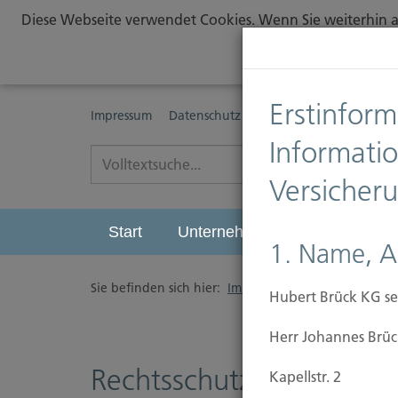
Diese Webseite verwendet Cookies. Wenn Sie weiterhin au
Erstinform
Impressum
Datenschutz
Erstinformationspflichte
Informati
Versicher
Start
Unternehmen
Leistungen
1. Name, A
Sie befinden sich hier:
Immobilien Versicherung
/
Hubert Brück KG se
Herr Johannes Brüc
Rechtsschutzversicherun
Kapellstr. 2