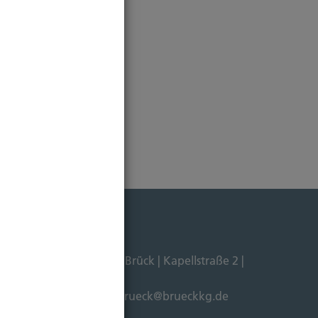
Dipl. Ökonom Johannes Brück | Kapellstraße 2 |
211-4911125 |
E-Mail:
brueck@brueckkg.de