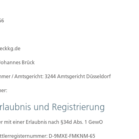
utz, wenn Sie Ihre Interessen als Haus-,
66
s Mieter durchsetzen wollen, zum Beispiel bei
 Betriebskostenabrechnung.
ueckkg.de
Johannes Brück
mmer / Amtsgericht: 3244 Amtsgericht Düsseldorf
er:
ilien Vers.
Kontakt
Erlaubnis und Registrierung
Hubert Brück KG
| Inhaber: 
f Grundstück
40479 Düsseldorf
r mit einer Erlaubnis nach §34d Abs. 1 GewO
beginn
Telefon:
0211-490066 |
Fax:
0
ertigstellung/Hauskauf
mittler­registernummer: D-9MXE-FMKNM-65