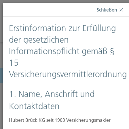
Diese Webseite verwendet Cookies. Wenn Sie weiterhin
Schließen
auf dieser Webseite bleiben, erteilen Sie damit Ihr
Einverständnis zur Verwendung von Cookies. Weitere
Erstinformation zur Erfüllung
Informationen finden Sie auf unserer Seite
Datenschutz
.
Diese Nachricht nicht erneut anzeigen
der gesetzlichen
Informationspflicht gemäß §
15
Versicherungsvermittlerordnung
Menü
1. Name, Anschrift und
Kontaktdaten
Rechtsschutzversicherung
Hubert Brück KG seit 1903 Versicherungsmakler
Mit diesem Baustein haben Sie Versicherungsschutz,