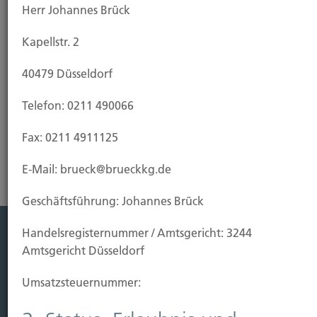
Herr Johannes Brück
wenn Sie Ihre Interessen als Haus-, Wohnungs- und
Grundstückseigentümer oder als Mieter
Kapellstr. 2
durchsetzen wollen, zum Beispiel bei
Mieterhöhung, Kündigung oder Streit um die
40479 Düsseldorf
Betriebskostenabrechnung.
Telefon: 0211 490066
Risikoanalyse Rechtsschutzversicherung
Fax: 0211 4911125
E-Mail: brueck@brueckkg.de
Geschäftsführung: Johannes Brück
Handels­registernummer / Amtsgericht: 3244
Amtsgericht Düsseldorf
Leistung
Leben
Umsatzsteuer­nummer:
Vorsorgen
Sichern