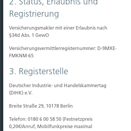
2. Status, Erlaubnis und
Registrierung
Immobilien Vers.
Kauf Grundstück
Versicherungsmakler mit einer Erlaubnis nach
Baubeginn
§34d Abs. 1 GewO
Baufertigstellung/Hauskauf
Einzug/Vermietung
Versicherungs­vermittler­registernummer: D-9MXE-
Schaden
FMKNM-65
Kontakt
3. Registerstelle
Hubert Brück KG
| Inhaber: Dipl. Ökonom Johannes
Brück | Kapellstraße 2 | 40479 Düsseldorf
Deutscher Industrie- und Handelskammertag
Telefon:
0211-490066 |
Fax:
0211-4911125 |
E-Mail:
(DIHK) e.V.
brueck@brueckkg.de
Breite Straße 29, 10178 Berlin
Kontaktformular
Telefon: 0180 6 00 58 50 (Festnetzpreis
0,20€/Anruf, Mobilfunkpreise maximal