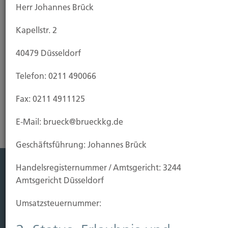
Herr Johannes Brück
wenn Sie Ihre Interessen als Haus-, Wohnungs- und
Grundstückseigentümer oder als Mieter
Kapellstr. 2
durchsetzen wollen, zum Beispiel bei
Mieterhöhung, Kündigung oder Streit um die
40479 Düsseldorf
Betriebskostenabrechnung.
Telefon: 0211 490066
Risikoanalyse Rechtsschutzversicherung
Fax: 0211 4911125
E-Mail: brueck@brueckkg.de
Geschäftsführung: Johannes Brück
Handels­registernummer / Amtsgericht: 3244
Amtsgericht Düsseldorf
Leistung
Leben
Umsatzsteuer­nummer:
Vorsorgen
Sichern