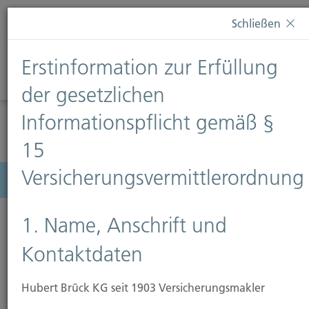
Diese Webseite verwendet Cookies. Wenn Sie weiterhin
Schließen
auf dieser Webseite bleiben, erteilen Sie damit Ihr
Einverständnis zur Verwendung von Cookies. Weitere
Erstinformation zur Erfüllung
Informationen finden Sie auf unserer Seite
Datenschutz
.
Diese Nachricht nicht erneut anzeigen
der gesetzlichen
Informationspflicht gemäß §
15
Versicherungsvermittlerordnung
Menü
1. Name, Anschrift und
Kontaktdaten
Rechtsschutzversicherung
Hubert Brück KG seit 1903 Versicherungsmakler
Mit diesem Baustein haben Sie Versicherungsschutz,