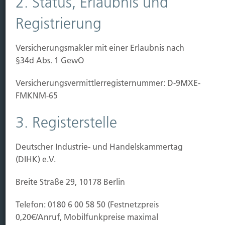
2. Status, Erlaubnis und
Registrierung
Immobilien Vers.
Kauf Grundstück
Versicherungsmakler mit einer Erlaubnis nach
Baubeginn
§34d Abs. 1 GewO
Baufertigstellung/Hauskauf
Einzug/Vermietung
Versicherungs­vermittler­registernummer: D-9MXE-
Schaden
FMKNM-65
Kontakt
3. Registerstelle
Hubert Brück KG
| Inhaber: Dipl. Ökonom Johannes
Brück | Kapellstraße 2 | 40479 Düsseldorf
Deutscher Industrie- und Handelskammertag
Telefon:
0211-490066 |
Fax:
0211-4911125 |
E-Mail:
(DIHK) e.V.
brueck@brueckkg.de
Breite Straße 29, 10178 Berlin
Kontaktformular
Telefon: 0180 6 00 58 50 (Festnetzpreis
0,20€/Anruf, Mobilfunkpreise maximal