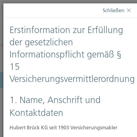
Diese Webseite verwendet Cookies. Wenn Sie weiterhin
Schließen
auf dieser Webseite bleiben, erteilen Sie damit Ihr
Einverständnis zur Verwendung von Cookies. Weitere
Erstinformation zur Erfüllung
Informationen finden Sie auf unserer Seite
Datenschutz
.
Diese Nachricht nicht erneut anzeigen
der gesetzlichen
Informationspflicht gemäß §
15
Versicherungsvermittlerordnung
Menü
1. Name, Anschrift und
Kontaktdaten
Rechtsschutzversicherung
Hubert Brück KG seit 1903 Versicherungsmakler
Mit diesem Baustein haben Sie Versicherungsschutz,