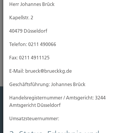
Herr Johannes Brück
wenn Sie Ihre Interessen als Haus-, Wohnungs- und
Grundstückseigentümer oder als Mieter
Kapellstr. 2
durchsetzen wollen, zum Beispiel bei
Mieterhöhung, Kündigung oder Streit um die
40479 Düsseldorf
Betriebskostenabrechnung.
Telefon: 0211 490066
Risikoanalyse Rechtsschutzversicherung
Fax: 0211 4911125
E-Mail: brueck@brueckkg.de
Geschäftsführung: Johannes Brück
Handels­registernummer / Amtsgericht: 3244
Amtsgericht Düsseldorf
Leistung
Leben
Umsatzsteuer­nummer:
Vorsorgen
Sichern