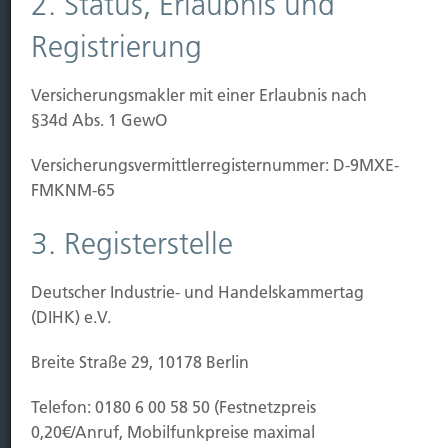
2. Status, Erlaubnis und
Registrierung
Immobilien Vers.
Kauf Grundstück
Versicherungsmakler mit einer Erlaubnis nach
Baubeginn
§34d Abs. 1 GewO
Baufertigstellung/Hauskauf
Einzug/Vermietung
Versicherungs­vermittler­registernummer: D-9MXE-
Schaden
FMKNM-65
Kontakt
3. Registerstelle
Hubert Brück KG
| Inhaber: Dipl. Ökonom Johannes
Brück | Kapellstraße 2 | 40479 Düsseldorf
Deutscher Industrie- und Handelskammertag
Telefon:
0211-490066 |
Fax:
0211-4911125 |
E-Mail:
(DIHK) e.V.
brueck@brueckkg.de
Breite Straße 29, 10178 Berlin
Kontaktformular
Telefon: 0180 6 00 58 50 (Festnetzpreis
0,20€/Anruf, Mobilfunkpreise maximal