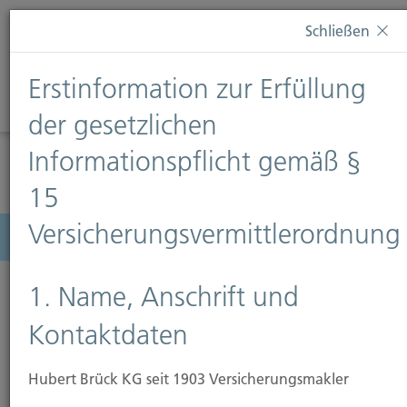
Diese Webseite verwendet Cookies. Wenn Sie weiterhin
Schließen
auf dieser Webseite bleiben, erteilen Sie damit Ihr
Einverständnis zur Verwendung von Cookies. Weitere
Erstinformation zur Erfüllung
Informationen finden Sie auf unserer Seite
Datenschutz
.
Diese Nachricht nicht erneut anzeigen
der gesetzlichen
Informationspflicht gemäß §
15
Versicherungsvermittlerordnung
Menü
1. Name, Anschrift und
Kontaktdaten
Öltank
Gewässerschadenhaftpflicht-
Hubert Brück KG seit 1903 Versicherungsmakler