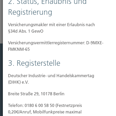
2. Status, Erlaubnis und
Registrierung
Risikoanalyse Haftpflichtversicherung
Versicherungsmakler mit einer Erlaubnis nach
§34d Abs. 1 GewO
Versicherungs­vermittler­registernummer: D-9MXE-
FMKNM-65
Leistung
3. Registerstelle
Leben
Deutscher Industrie- und Handelskammertag
Vorsorgen
(DIHK) e.V.
Sichern
Breite Straße 29, 10178 Berlin
Immobilien Vers.
Kauf Grundstück
Telefon: 0180 6 00 58 50 (Festnetzpreis
Baubeginn
0,20€/Anruf, Mobilfunkpreise maximal