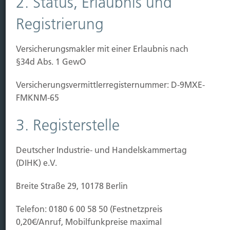
2. Status, Erlaubnis und
Sichern
Registrierung
Immobilien Vers.
Versicherungsmakler mit einer Erlaubnis nach
Kauf Grundstück
§34d Abs. 1 GewO
Baubeginn
Baufertigstellung/Hauskauf
Versicherungs­vermittler­registernummer: D-9MXE-
Einzug/Vermietung
FMKNM-65
Schaden
3. Registerstelle
Kontakt
Hubert Brück KG
| Inhaber: Dipl. Ökonom Johannes
Deutscher Industrie- und Handelskammertag
Brück | Kapellstraße 2 | 40479 Düsseldorf
(DIHK) e.V.
Telefon:
0211-490066 |
Fax:
0211-4911125 |
E-Mail:
Breite Straße 29, 10178 Berlin
brueck@brueckkg.de
Telefon: 0180 6 00 58 50 (Festnetzpreis
Kontaktformular
0,20€/Anruf, Mobilfunkpreise maximal