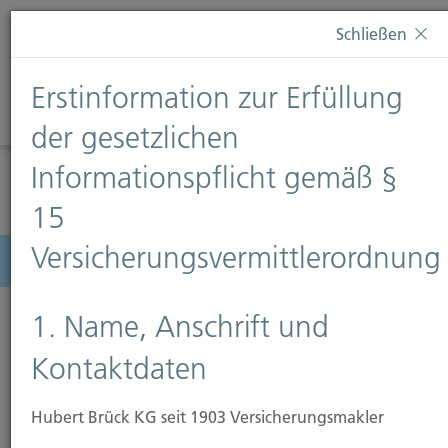
Diese Webseite verwendet Cookies. Wenn Sie weiterhin
Schließen
auf dieser Webseite bleiben, erteilen Sie damit Ihr
Einverständnis zur Verwendung von Cookies. Weitere
Erstinformation zur Erfüllung
Informationen finden Sie auf unserer Seite
Datenschutz
.
Diese Nachricht nicht erneut anzeigen
der gesetzlichen
Informationspflicht gemäß §
15
Versicherungsvermittlerordnung
Menü
1. Name, Anschrift und
Kontaktdaten
Feuer-Rohbau-Versicherung
Hubert Brück KG seit 1903 Versicherungsmakler
Die Feuer-Rohbau-Versicherung bietet Schutz für