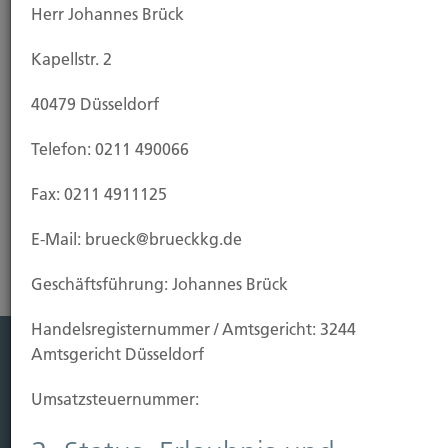
Herr Johannes Brück
den Fall, dass Ihr Eigenheim vor Fertigstellung durch
Brand, Blitzschlag oder Explosion beschädigt oder
Kapellstr. 2
zerstört wird. Da eine Wohngebäudeversicherung
in der Regel die Feuerversicherung für den Rohbau
40479 Düsseldorf
einschließt, empfiehlt es sich, sie bereits bei
Baubeginn abzuschließen.
Telefon: 0211 490066
Fax: 0211 4911125
Risikoanalyse Wohngebäudeversicherung
E-Mail: brueck@brueckkg.de
Geschäftsführung: Johannes Brück
Handels­registernummer / Amtsgericht: 3244
Amtsgericht Düsseldorf
Leistung
Umsatzsteuer­nummer:
Leben
Vorsorgen