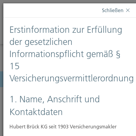
Diese Webseite verwendet Cookies. Wenn Sie weiterhin
Schließen
auf dieser Webseite bleiben, erteilen Sie damit Ihr
Einverständnis zur Verwendung von Cookies. Weitere
Erstinformation zur Erfüllung
Informationen finden Sie auf unserer Seite
Datenschutz
.
Diese Nachricht nicht erneut anzeigen
der gesetzlichen
Informationspflicht gemäß §
15
Versicherungsvermittlerordnung
Menü
1. Name, Anschrift und
Kontaktdaten
Feuer-Rohbau-Versicherung
Hubert Brück KG seit 1903 Versicherungsmakler
Die Feuer-Rohbau-Versicherung bietet Schutz für