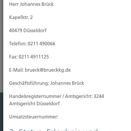
Herr Johannes Brück
den Fall, dass Ihr Eigenheim vor Fertigstellung durch
Brand, Blitzschlag oder Explosion beschädigt oder
Kapellstr. 2
zerstört wird. Da eine Wohngebäudeversicherung
in der Regel die Feuerversicherung für den Rohbau
40479 Düsseldorf
einschließt, empfiehlt es sich, sie bereits bei
Baubeginn abzuschließen.
Telefon: 0211 490066
Fax: 0211 4911125
Risikoanalyse Wohngebäudeversicherung
E-Mail: brueck@brueckkg.de
Geschäftsführung: Johannes Brück
Handels­registernummer / Amtsgericht: 3244
Amtsgericht Düsseldorf
Leistung
Umsatzsteuer­nummer:
Leben
Vorsorgen