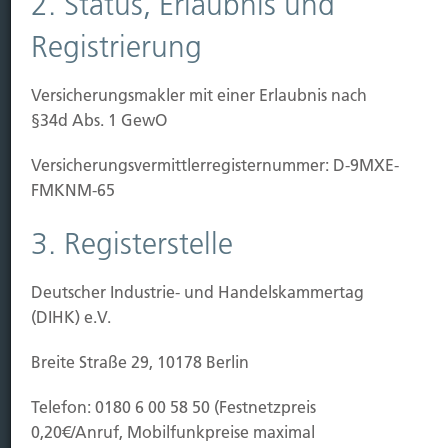
2. Status, Erlaubnis und
Sichern
Registrierung
Immobilien Vers.
Versicherungsmakler mit einer Erlaubnis nach
Kauf Grundstück
§34d Abs. 1 GewO
Baubeginn
Baufertigstellung/Hauskauf
Versicherungs­vermittler­registernummer: D-9MXE-
Einzug/Vermietung
FMKNM-65
Schaden
3. Registerstelle
Kontakt
Hubert Brück KG
| Inhaber: Dipl. Ökonom Johannes
Deutscher Industrie- und Handelskammertag
Brück | Kapellstraße 2 | 40479 Düsseldorf
(DIHK) e.V.
Telefon:
0211-490066 |
Fax:
0211-4911125 |
E-Mail:
Breite Straße 29, 10178 Berlin
brueck@brueckkg.de
Telefon: 0180 6 00 58 50 (Festnetzpreis
Kontaktformular
0,20€/Anruf, Mobilfunkpreise maximal