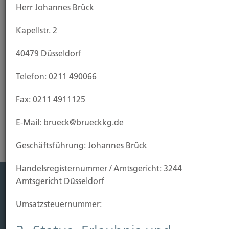
Herr Johannes Brück
den Fall, dass Ihr Eigenheim vor Fertigstellung durch
Brand, Blitzschlag oder Explosion beschädigt oder
Kapellstr. 2
zerstört wird. Da eine Wohngebäudeversicherung
in der Regel die Feuerversicherung für den Rohbau
40479 Düsseldorf
einschließt, empfiehlt es sich, sie bereits bei
Baubeginn abzuschließen.
Telefon: 0211 490066
Fax: 0211 4911125
Risikoanalyse Wohngebäudeversicherung
E-Mail: brueck@brueckkg.de
Geschäftsführung: Johannes Brück
Handels­registernummer / Amtsgericht: 3244
Amtsgericht Düsseldorf
Leistung
Umsatzsteuer­nummer:
Leben
Vorsorgen