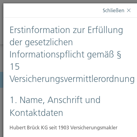
Diese Webseite verwendet Cookies. Wenn Sie weiterhin
Schließen
auf dieser Webseite bleiben, erteilen Sie damit Ihr
Einverständnis zur Verwendung von Cookies. Weitere
Erstinformation zur Erfüllung
Informationen finden Sie auf unserer Seite
Datenschutz
.
Diese Nachricht nicht erneut anzeigen
der gesetzlichen
Informationspflicht gemäß §
15
Versicherungsvermittlerordnung
Menü
1. Name, Anschrift und
Kontaktdaten
Feuer-Rohbau-Versicherung
Hubert Brück KG seit 1903 Versicherungsmakler
Die Feuer-Rohbau-Versicherung bietet Schutz für