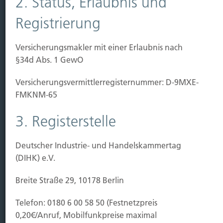
2. Status, Erlaubnis und
Sichern
Registrierung
Immobilien Vers.
Versicherungsmakler mit einer Erlaubnis nach
Kauf Grundstück
§34d Abs. 1 GewO
Baubeginn
Baufertigstellung/Hauskauf
Versicherungs­vermittler­registernummer: D-9MXE-
Einzug/Vermietung
FMKNM-65
Schaden
3. Registerstelle
Kontakt
Hubert Brück KG
| Inhaber: Dipl. Ökonom Johannes
Deutscher Industrie- und Handelskammertag
Brück | Kapellstraße 2 | 40479 Düsseldorf
(DIHK) e.V.
Telefon:
0211-490066 |
Fax:
0211-4911125 |
E-Mail:
Breite Straße 29, 10178 Berlin
brueck@brueckkg.de
Telefon: 0180 6 00 58 50 (Festnetzpreis
Kontaktformular
0,20€/Anruf, Mobilfunkpreise maximal