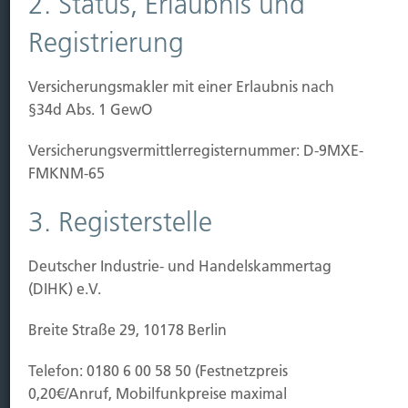
2. Status, Erlaubnis und
Sichern
Registrierung
Immobilien Vers.
Versicherungsmakler mit einer Erlaubnis nach
Kauf Grundstück
§34d Abs. 1 GewO
Baubeginn
Baufertigstellung/Hauskauf
Versicherungs­vermittler­registernummer: D-9MXE-
Einzug/Vermietung
FMKNM-65
Schaden
3. Registerstelle
Kontakt
Hubert Brück KG
| Inhaber: Dipl. Ökonom Johannes
Deutscher Industrie- und Handelskammertag
Brück | Kapellstraße 2 | 40479 Düsseldorf
(DIHK) e.V.
Telefon:
0211-490066 |
Fax:
0211-4911125 |
E-Mail:
Breite Straße 29, 10178 Berlin
brueck@brueckkg.de
Telefon: 0180 6 00 58 50 (Festnetzpreis
Kontaktformular
0,20€/Anruf, Mobilfunkpreise maximal