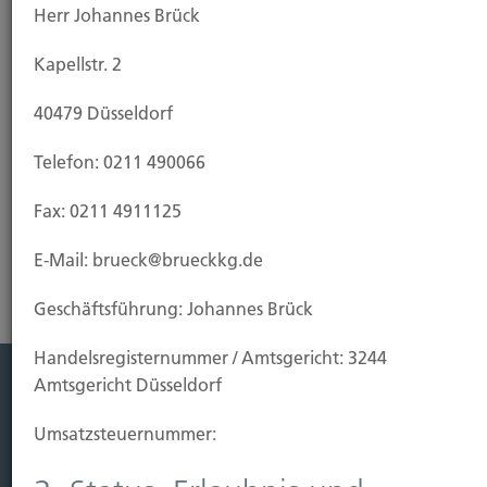
Herr Johannes Brück
den Fall, dass Ihr Eigenheim vor Fertigstellung durch
Brand, Blitzschlag oder Explosion beschädigt oder
Kapellstr. 2
zerstört wird. Da eine Wohngebäudeversicherung
in der Regel die Feuerversicherung für den Rohbau
40479 Düsseldorf
einschließt, empfiehlt es sich, sie bereits bei
Baubeginn abzuschließen.
Telefon: 0211 490066
Fax: 0211 4911125
Risikoanalyse Wohngebäudeversicherung
E-Mail: brueck@brueckkg.de
Geschäftsführung: Johannes Brück
Handels­registernummer / Amtsgericht: 3244
Amtsgericht Düsseldorf
Leistung
Umsatzsteuer­nummer:
Leben
Vorsorgen