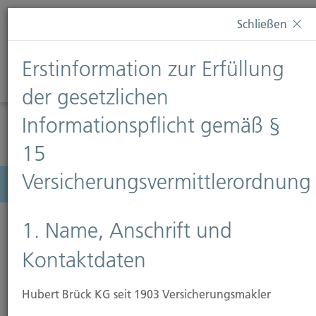
Diese Webseite verwendet Cookies. Wenn Sie weiterhin
Schließen
auf dieser Webseite bleiben, erteilen Sie damit Ihr
Einverständnis zur Verwendung von Cookies. Weitere
Erstinformation zur Erfüllung
Informationen finden Sie auf unserer Seite
Datenschutz
.
Diese Nachricht nicht erneut anzeigen
der gesetzlichen
Informationspflicht gemäß §
15
Versicherungsvermittlerordnung
Menü
1. Name, Anschrift und
Kontaktdaten
Feuer-Rohbau-Versicherung
Hubert Brück KG seit 1903 Versicherungsmakler
Die Feuer-Rohbau-Versicherung bietet Schutz für