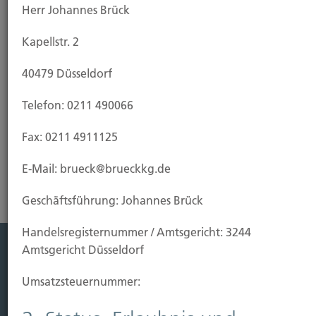
Herr Johannes Brück
den Fall, dass Ihr Eigenheim vor Fertigstellung durch
Brand, Blitzschlag oder Explosion beschädigt oder
Kapellstr. 2
zerstört wird. Da eine Wohngebäudeversicherung
in der Regel die Feuerversicherung für den Rohbau
40479 Düsseldorf
einschließt, empfiehlt es sich, sie bereits bei
Baubeginn abzuschließen.
Telefon: 0211 490066
Fax: 0211 4911125
Risikoanalyse Wohngebäudeversicherung
E-Mail: brueck@brueckkg.de
Geschäftsführung: Johannes Brück
Handels­registernummer / Amtsgericht: 3244
Amtsgericht Düsseldorf
Leistung
Umsatzsteuer­nummer:
Leben
Vorsorgen