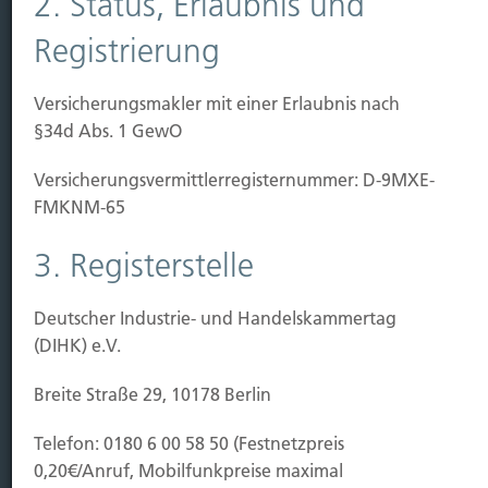
2. Status, Erlaubnis und
Sichern
Registrierung
Immobilien Vers.
Versicherungsmakler mit einer Erlaubnis nach
Kauf Grundstück
§34d Abs. 1 GewO
Baubeginn
Baufertigstellung/Hauskauf
Versicherungs­vermittler­registernummer: D-9MXE-
Einzug/Vermietung
FMKNM-65
Schaden
3. Registerstelle
Kontakt
Hubert Brück KG
| Inhaber: Dipl. Ökonom Johannes
Deutscher Industrie- und Handelskammertag
Brück | Kapellstraße 2 | 40479 Düsseldorf
(DIHK) e.V.
Telefon:
0211-490066 |
Fax:
0211-4911125 |
E-Mail:
Breite Straße 29, 10178 Berlin
brueck@brueckkg.de
Telefon: 0180 6 00 58 50 (Festnetzpreis
Kontaktformular
0,20€/Anruf, Mobilfunkpreise maximal