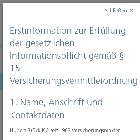
Diese Webseite verwendet Cookies. Wenn Sie weiterhin
Schließen
auf dieser Webseite bleiben, erteilen Sie damit Ihr
Einverständnis zur Verwendung von Cookies. Weitere
Erstinformation zur Erfüllung
Informationen finden Sie auf unserer Seite
Datenschutz
.
Diese Nachricht nicht erneut anzeigen
der gesetzlichen
Informationspflicht gemäß §
15
Versicherungsvermittlerordnung
Menü
1. Name, Anschrift und
Kontaktdaten
Feuer-Rohbau-Versicherung
Hubert Brück KG seit 1903 Versicherungsmakler
Die Feuer-Rohbau-Versicherung bietet Schutz für