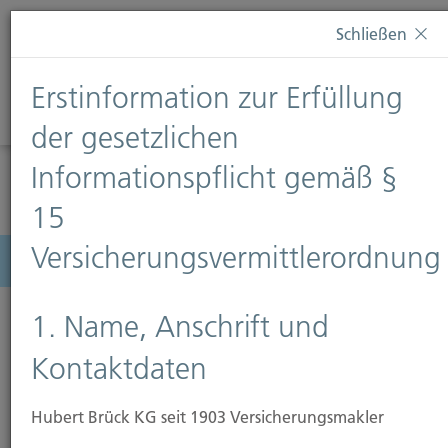
Diese Webseite verwendet Cookies. Wenn Sie weiterhin
Schließen
auf dieser Webseite bleiben, erteilen Sie damit Ihr
Einverständnis zur Verwendung von Cookies. Weitere
Erstinformation zur Erfüllung
Informationen finden Sie auf unserer Seite
Datenschutz
.
Diese Nachricht nicht erneut anzeigen
der gesetzlichen
Informationspflicht gemäß §
15
Versicherungsvermittlerordnung
Menü
1. Name, Anschrift und
Kontaktdaten
Feuer-Rohbau-Versicherung
Hubert Brück KG seit 1903 Versicherungsmakler
Die Feuer-Rohbau-Versicherung bietet Schutz für