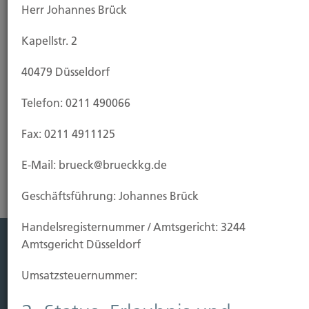
Herr Johannes Brück
den Fall, dass Ihr Eigenheim vor Fertigstellung durch
Brand, Blitzschlag oder Explosion beschädigt oder
Kapellstr. 2
zerstört wird. Da eine Wohngebäudeversicherung
in der Regel die Feuerversicherung für den Rohbau
40479 Düsseldorf
einschließt, empfiehlt es sich, sie bereits bei
Baubeginn abzuschließen.
Telefon: 0211 490066
Fax: 0211 4911125
Risikoanalyse Wohngebäudeversicherung
E-Mail: brueck@brueckkg.de
Geschäftsführung: Johannes Brück
Handels­registernummer / Amtsgericht: 3244
Amtsgericht Düsseldorf
Leistung
Umsatzsteuer­nummer:
Leben
Vorsorgen