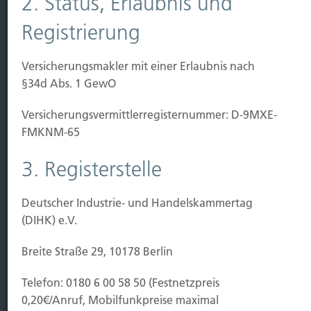
2. Status, Erlaubnis und
Sichern
Registrierung
Immobilien Vers.
Versicherungsmakler mit einer Erlaubnis nach
Kauf Grundstück
§34d Abs. 1 GewO
Baubeginn
Baufertigstellung/Hauskauf
Versicherungs­vermittler­registernummer: D-9MXE-
Einzug/Vermietung
FMKNM-65
Schaden
3. Registerstelle
Kontakt
Hubert Brück KG
| Inhaber: Dipl. Ökonom Johannes
Deutscher Industrie- und Handelskammertag
Brück | Kapellstraße 2 | 40479 Düsseldorf
(DIHK) e.V.
Telefon:
0211-490066 |
Fax:
0211-4911125 |
E-Mail:
Breite Straße 29, 10178 Berlin
brueck@brueckkg.de
Telefon: 0180 6 00 58 50 (Festnetzpreis
Kontaktformular
0,20€/Anruf, Mobilfunkpreise maximal