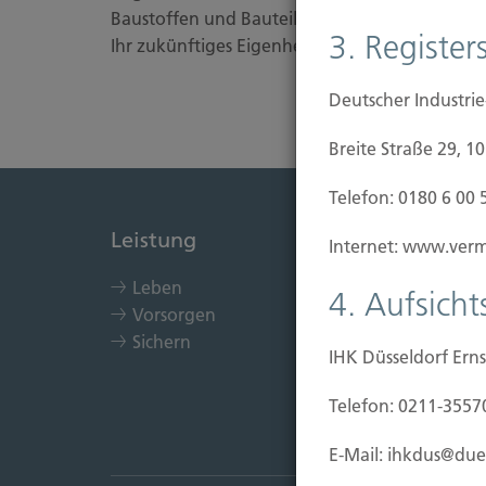
Baustoffen und Bauteilen durch Unbekannte od
3. Registers
Ihr zukünftiges Eigenheim bereits vom ersten S
Deutscher Industri
Breite Straße 29, 1
Telefon: 0180 6 00 
Leistung
Immob
Internet: www.vermi
Leben
Kau
4. Aufsich
Vorsorgen
Bau
Sichern
Bauf
IHK Düsseldorf Erns
Ein
Sch
Telefon: 0211-3557
E-Mail: ihkdus@due