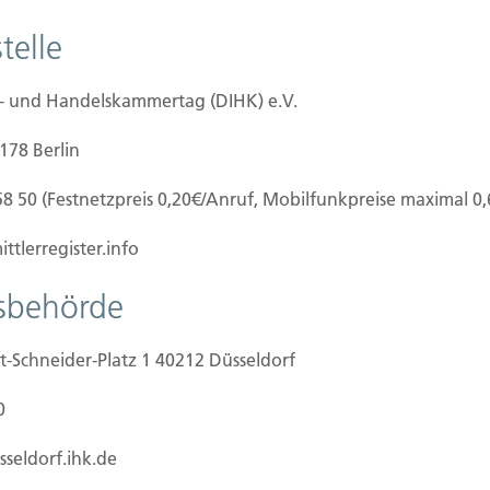
er fahrlässiges Handeln von Bauarbeitern. So ist
telle
patenstich an versichert.
e- und Handelskammertag (DIHK) e.V.
0178 Berlin
58 50 (Festnetzpreis 0,20€/Anruf, Mobilfunkpreise maximal 0
ilien Vers.
Kontakt
ttlerregister.info
Hubert Brück KG
| Inhaber: 
f Grundstück
tsbehörde
40479 Düsseldorf
beginn
Telefon:
0211-490066 |
Fax:
0
ertigstellung/Hauskauf
t-Schneider-Platz 1 40212 Düsseldorf
zug/Vermietung
Kontaktformular
aden
0
sseldorf.ihk.de