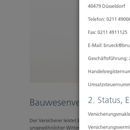
40479 Düsseldorf
Telefon: 0211 4900
Fax: 0211 4911125
E-Mail: brueck@br
Geschäftsführung: 
Handels­registernu
Umsatzsteuer­numm
2. Status, 
Bauwesenversicherung
Versicherungsmakle
Der Versicherer leistet Entschädigung für unv
Versicherungs­ver
ungewöhnlicher Witterungseinflüsse, mutwilli