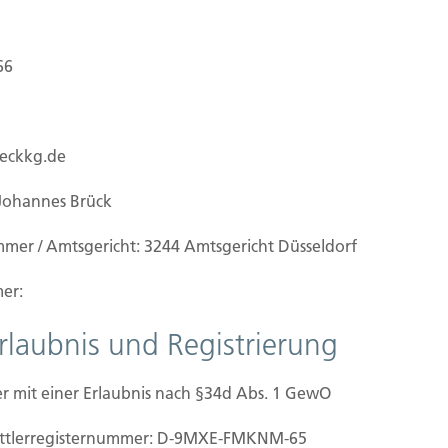
66
ueckkg.de
Johannes Brück
mmer / Amtsgericht: 3244 Amtsgericht Düsseldorf
er:
Erlaubnis und Registrierung
r mit einer Erlaubnis nach §34d Abs. 1 GewO
orhersehbare Schäden, zum Beispiel aufgrund
mittler­registernummer: D-9MXE-FMKNM-65
ger und vorsätzlicher Beschädigung von