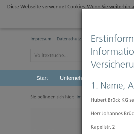
Diese Webseite verwendet Cookies. Wenn Sie weiterhin au
Erstinform
Impressum
Datenschutz
Erstinformationspflichte
Informati
Versicher
Start
Unternehmen
Leistungen
1. Name, A
Sie befinden sich hier:
Immobilien Versicherung
/
Hubert Brück KG se
Herr Johannes Brüc
Kapellstr. 2