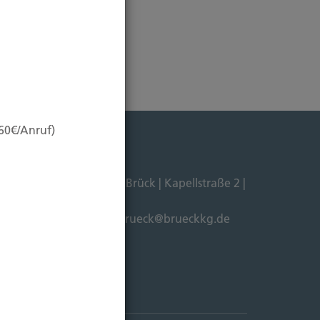
,60€/Anruf)
Dipl. Ökonom Johannes Brück | Kapellstraße 2 |
211-4911125 |
E-Mail:
brueck@brueckkg.de