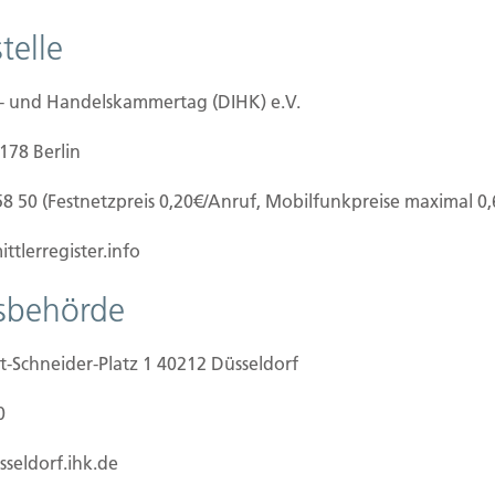
er fahrlässiges Handeln von Bauarbeitern. So ist
telle
patenstich an versichert.
e- und Handelskammertag (DIHK) e.V.
0178 Berlin
58 50 (Festnetzpreis 0,20€/Anruf, Mobilfunkpreise maximal 0
ilien Vers.
Kontakt
ttlerregister.info
Hubert Brück KG
| Inhaber: 
f Grundstück
tsbehörde
40479 Düsseldorf
beginn
Telefon:
0211-490066 |
Fax:
0
ertigstellung/Hauskauf
t-Schneider-Platz 1 40212 Düsseldorf
zug/Vermietung
Kontaktformular
aden
0
sseldorf.ihk.de