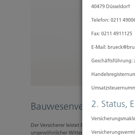
40479 Düsseldorf
Telefon: 0211 4900
Fax: 0211 4911125
E-Mail: brueck@br
Geschäftsführung: 
Handels­registernu
Umsatzsteuer­numm
2. Status, 
Bauwesenversicherung
Versicherungsmakle
Der Versicherer leistet Entschädigung für unv
Versicherungs­ver
ungewöhnlicher Witterungseinflüsse, mutwilli