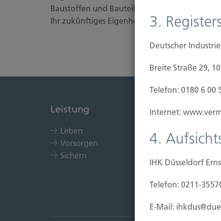
Baustoffen und Bauteilen durch Unbekannte od
3. Registers
Ihr zukünftiges Eigenheim bereits vom ersten S
Deutscher Industri
Breite Straße 29, 1
Telefon: 0180 6 00 
Leistung
Immob
Internet: www.vermi
Leben
Kau
4. Aufsich
Vorsorgen
Bau
Sichern
Bauf
IHK Düsseldorf Erns
Ein
Sch
Telefon: 0211-3557
E-Mail: ihkdus@due