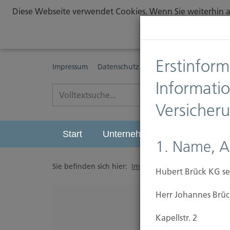
Diese Webseite verwendet Cookies. Wenn Sie weiterhin au
Erstinform
Impressum
Datenschutz
Erstinformationspflichte
Informati
Versicher
Start
Unternehmen
Leistungen
1. Name, A
Sie befinden sich hier:
Immobilien Versicherung
/
Hubert Brück KG se
Herr Johannes Brüc
Kapellstr. 2