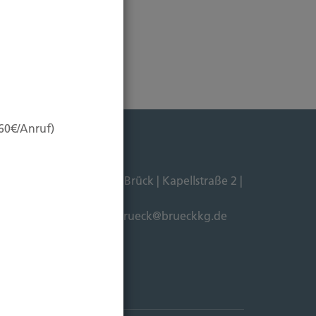
,60€/Anruf)
Dipl. Ökonom Johannes Brück | Kapellstraße 2 |
211-4911125 |
E-Mail:
brueck@brueckkg.de