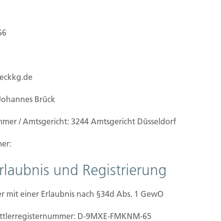
66
ueckkg.de
Johannes Brück
mmer / Amtsgericht: 3244 Amtsgericht Düsseldorf
er:
Erlaubnis und Registrierung
r mit einer Erlaubnis nach §34d Abs. 1 GewO
orhersehbare Schäden, zum Beispiel aufgrund
mittler­registernummer: D-9MXE-FMKNM-65
ger und vorsätzlicher Beschädigung von