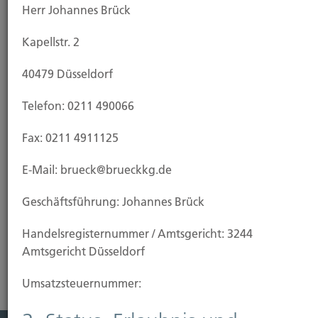
Herr Johannes Brück
Kapellstr. 2
Bauwesenversicherung
40479 Düsseldorf
Der Versicherer leistet Entschädigung für
Telefon: 0211 490066
unvorhersehbare Schäden, zum Beispiel aufgrund
Fax: 0211 4911125
ungewöhnlicher Witterungseinflüsse, mutwilliger
und vorsätzlicher Beschädigung von Baustoffen und
E-Mail: brueck@brueckkg.de
Bauteilen durch Unbekannte oder fahrlässiges
Handeln von Bauarbeitern. So ist Ihr zukünftiges
Geschäftsführung: Johannes Brück
Eigenheim bereits vom ersten Spatenstich an
versichert.
Handels­registernummer / Amtsgericht: 3244
Amtsgericht Düsseldorf
Umsatzsteuer­nummer: