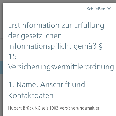
Diese Webseite verwendet Cookies. Wenn Sie weiterhin
Schließen
auf dieser Webseite bleiben, erteilen Sie damit Ihr
Einverständnis zur Verwendung von Cookies. Weitere
Erstinformation zur Erfüllung
Informationen finden Sie auf unserer Seite
Datenschutz
.
Diese Nachricht nicht erneut anzeigen
der gesetzlichen
Informationspflicht gemäß §
15
Versicherungsvermittlerordnung
Menü
1. Name, Anschrift und
Kontaktdaten
Hubert Brück KG seit 1903 Versicherungsmakler