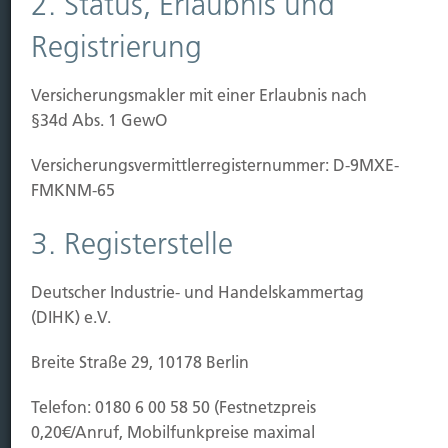
2. Status, Erlaubnis und
Registrierung
Leistung
Leben
Versicherungsmakler mit einer Erlaubnis nach
Vorsorgen
§34d Abs. 1 GewO
Sichern
Versicherungs­vermittler­registernummer: D-9MXE-
Immobilien Vers.
FMKNM-65
Kauf Grundstück
3. Registerstelle
Baubeginn
Baufertigstellung/Hauskauf
Deutscher Industrie- und Handelskammertag
Einzug/Vermietung
(DIHK) e.V.
Schaden
Breite Straße 29, 10178 Berlin
Kontakt
Telefon: 0180 6 00 58 50 (Festnetzpreis
Hubert Brück KG
| Inhaber: Dipl. Ökonom Johannes
0,20€/Anruf, Mobilfunkpreise maximal
Brück | Kapellstraße 2 | 40479 Düsseldorf