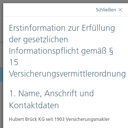
Diese Webseite verwendet Cookies. Wenn Sie weiterhin
Schließen
auf dieser Webseite bleiben, erteilen Sie damit Ihr
Einverständnis zur Verwendung von Cookies. Weitere
Erstinformation zur Erfüllung
Informationen finden Sie auf unserer Seite
Datenschutz
.
Diese Nachricht nicht erneut anzeigen
der gesetzlichen
Informationspflicht gemäß §
15
Versicherungsvermittlerordnung
Menü
1. Name, Anschrift und
Kontaktdaten
Hubert Brück KG seit 1903 Versicherungsmakler