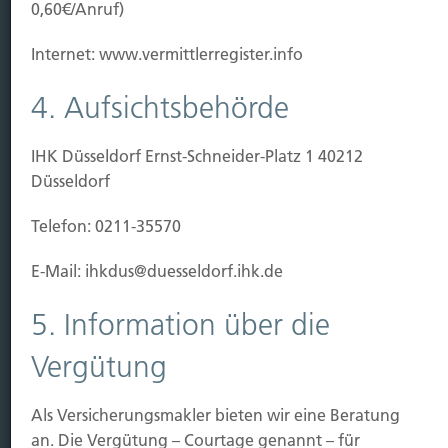
Baubeginn
0,60€/Anruf)
Baufertigstellung/Hauskauf
Einzug/Vermietung
Internet: www.vermittlerregister.info
Schaden
4. Aufsichtsbehörde
Kontakt
IHK Düsseldorf Ernst-Schneider-Platz 1 40212
Hubert Brück KG
| Inhaber: Dipl. Ökonom Johannes
Düsseldorf
Brück | Kapellstraße 2 | 40479 Düsseldorf
Telefon:
0211-490066 |
Fax:
0211-4911125 |
E-Mail:
Telefon: 0211-35570
brueck@brueckkg.de
E-Mail: ihkdus@duesseldorf.ihk.de
Kontaktformular
5. Information über die
Vergütung
© Hubert Brück KG
Als Versicherungsmakler bieten wir eine Beratung
an. Die Vergütung – Courtage genannt – für