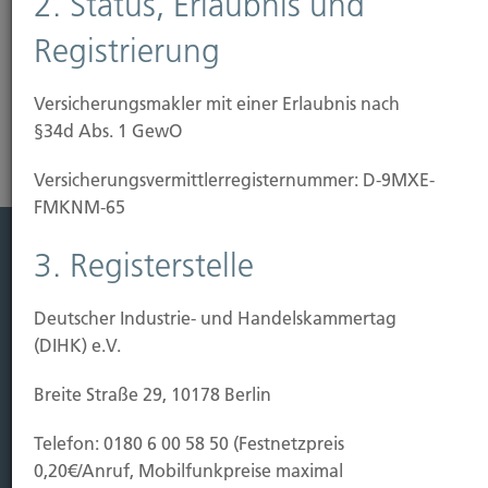
2. Status, Erlaubnis und
jeden Bauherrn.
Registrierung
Risikoanalyse Haftpflichtversicherung
Versicherungsmakler mit einer Erlaubnis nach
§34d Abs. 1 GewO
Versicherungs­vermittler­registernummer: D-9MXE-
FMKNM-65
3. Registerstelle
Leistung
Leben
Deutscher Industrie- und Handelskammertag
Vorsorgen
(DIHK) e.V.
Sichern
Breite Straße 29, 10178 Berlin
Immobilien Vers.
Telefon: 0180 6 00 58 50 (Festnetzpreis
Kauf Grundstück
0,20€/Anruf, Mobilfunkpreise maximal