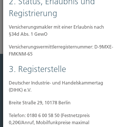
2. Status, Erlaubnis und
jeden Bauherrn.
Registrierung
Risikoanalyse Haftpflichtversicherung
Versicherungsmakler mit einer Erlaubnis nach
§34d Abs. 1 GewO
Versicherungs­vermittler­registernummer: D-9MXE-
FMKNM-65
3. Registerstelle
Leistung
Leben
Deutscher Industrie- und Handelskammertag
Vorsorgen
(DIHK) e.V.
Sichern
Breite Straße 29, 10178 Berlin
Immobilien Vers.
Telefon: 0180 6 00 58 50 (Festnetzpreis
Kauf Grundstück
0,20€/Anruf, Mobilfunkpreise maximal