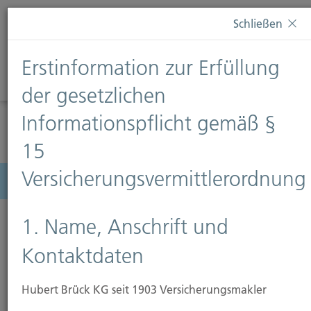
Diese Webseite verwendet Cookies. Wenn Sie weiterhin
Schließen
auf dieser Webseite bleiben, erteilen Sie damit Ihr
Einverständnis zur Verwendung von Cookies. Weitere
Erstinformation zur Erfüllung
Informationen finden Sie auf unserer Seite
Datenschutz
.
Diese Nachricht nicht erneut anzeigen
der gesetzlichen
Informationspflicht gemäß §
15
Versicherungsvermittlerordnung
Menü
1. Name, Anschrift und
Kontaktdaten
Hubert Brück KG seit 1903 Versicherungsmakler