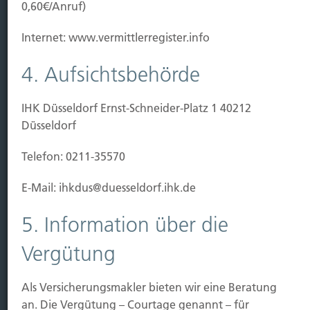
Baubeginn
0,60€/Anruf)
Baufertigstellung/Hauskauf
Einzug/Vermietung
Internet: www.vermittlerregister.info
Schaden
4. Aufsichtsbehörde
Kontakt
IHK Düsseldorf Ernst-Schneider-Platz 1 40212
Hubert Brück KG
| Inhaber: Dipl. Ökonom Johannes
Düsseldorf
Brück | Kapellstraße 2 | 40479 Düsseldorf
Telefon:
0211-490066 |
Fax:
0211-4911125 |
E-Mail:
Telefon: 0211-35570
brueck@brueckkg.de
E-Mail: ihkdus@duesseldorf.ihk.de
Kontaktformular
5. Information über die
Vergütung
© Hubert Brück KG
Als Versicherungsmakler bieten wir eine Beratung
an. Die Vergütung – Courtage genannt – für