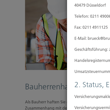
40479 Düsseldorf
Telefon: 0211 4900
Fax: 0211 4911125
E-Mail: brueck@br
Geschäftsführung: 
Handels­registernu
Umsatzsteuer­numm
2. Status, 
Bauherrenhaftpflicht-Ve
Versicherungsmakle
Als Bauherr haften Sie grundsätzlich ab Baubeg
Versicherungs­ver
Zusammenhang mit dem Bauobjekt erleiden. W