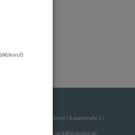
,60€/Anruf)
Dipl. Ökonom Johannes Brück | Kapellstraße 2 |
211-4911125 |
E-Mail:
brueck@brueckkg.de