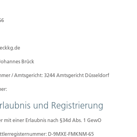
66
ueckkg.de
Johannes Brück
mmer / Amtsgericht: 3244 Amtsgericht Düsseldorf
er:
Erlaubnis und Registrierung
rsicherung
r mit einer Erlaubnis nach §34d Abs. 1 GewO
inn und für alle Schäden, die Dritte im
mittler­registernummer: D-9MXE-FMKNM-65
ird zum Beispiel ein Passant von umstürzenden