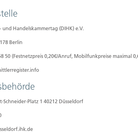
barhaus beschädigt, ein PKW demoliert oder fällt
telle
ube, muss der Bauherr für den Schaden
tschaftliche Existenz (und damit auch das
alb ist dieser Versicherungsschutz ein Muss für
e- und Handelskammertag (DIHK) e.V.
0178 Berlin
58 50 (Festnetzpreis 0,20€/Anruf, Mobilfunkpreise maximal 0
ttlerregister.info
tsbehörde
t-Schneider-Platz 1 40212 Düsseldorf
ilien Vers.
Kontakt
0
Hubert Brück KG
| Inhaber: 
f Grundstück
40479 Düsseldorf
sseldorf.ihk.de
beginn
Telefon:
0211-490066 |
Fax:
0