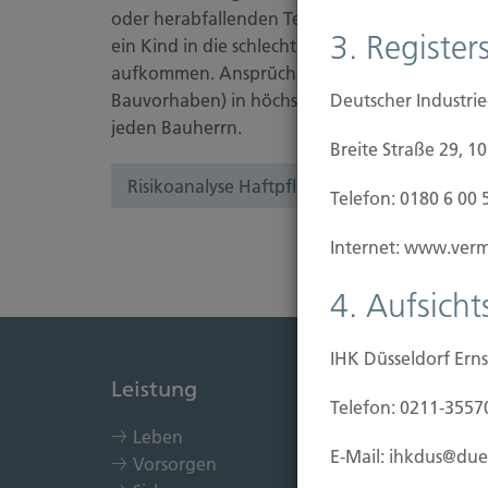
oder herabfallenden Teilen verletzt, das Nach
3. Registers
ein Kind in die schlecht ausgeleuchtete Baugr
aufkommen. Ansprüche Dritter können Ihre wir
Bauvorhaben) in höchstem Maß gefährden. Desh
Deutscher Industri
jeden Bauherrn.
Breite Straße 29, 1
Risikoanalyse Haftpflichtversicherung
Telefon: 0180 6 00 
Internet: www.vermi
4. Aufsich
IHK Düsseldorf Erns
Leistung
Immob
Telefon: 0211-3557
Leben
Kau
E-Mail: ihkdus@due
Vorsorgen
Bau