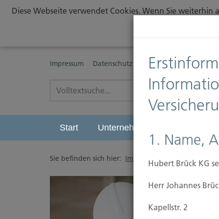
Diese Webseite verwendet Cookies. Wenn Sie weiterhin au
Erstinform
Impressum
Datenschutz
Erstinformationspflichte
Informati
Versicher
Start
Unternehmen
Leistungen
1. Name, A
Sie befinden sich hier:
Immobilien Versicherung
/
Hubert Brück KG se
Herr Johannes Brüc
Kapellstr. 2