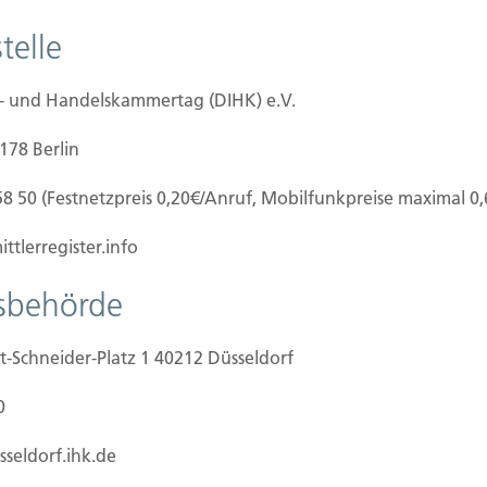
barhaus beschädigt, ein PKW demoliert oder fällt
telle
ube, muss der Bauherr für den Schaden
tschaftliche Existenz (und damit auch das
alb ist dieser Versicherungsschutz ein Muss für
e- und Handelskammertag (DIHK) e.V.
0178 Berlin
58 50 (Festnetzpreis 0,20€/Anruf, Mobilfunkpreise maximal 0
ttlerregister.info
tsbehörde
t-Schneider-Platz 1 40212 Düsseldorf
ilien Vers.
Kontakt
0
Hubert Brück KG
| Inhaber: 
f Grundstück
40479 Düsseldorf
sseldorf.ihk.de
beginn
Telefon:
0211-490066 |
Fax:
0