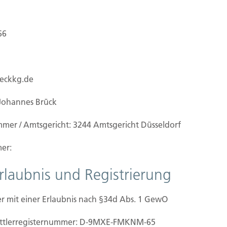
66
ueckkg.de
Johannes Brück
mmer / Amtsgericht: 3244 Amtsgericht Düsseldorf
er:
Erlaubnis und Registrierung
rsicherung
r mit einer Erlaubnis nach §34d Abs. 1 GewO
inn und für alle Schäden, die Dritte im
mittler­registernummer: D-9MXE-FMKNM-65
ird zum Beispiel ein Passant von umstürzenden