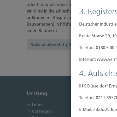
oder herabfallenden Teilen verletzt, das Nach
3. Registers
ein Kind in die schlecht ausgeleuchtete Baugr
aufkommen. Ansprüche Dritter können Ihre wir
Bauvorhaben) in höchstem Maß gefährden. Desh
Deutscher Industri
jeden Bauherrn.
Breite Straße 29, 1
Risikoanalyse Haftpflichtversicherung
Telefon: 0180 6 00 
Internet: www.vermi
4. Aufsich
IHK Düsseldorf Erns
Leistung
Immob
Telefon: 0211-3557
Leben
Kau
E-Mail: ihkdus@due
Vorsorgen
Bau