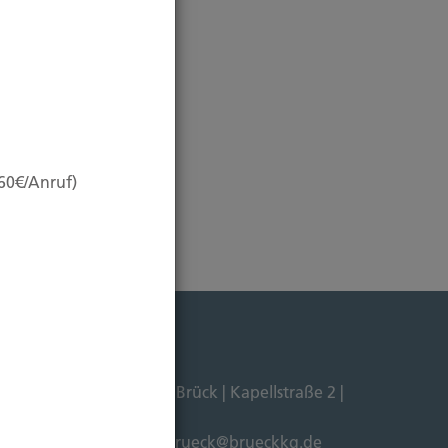
,60€/Anruf)
Dipl. Ökonom Johannes Brück | Kapellstraße 2 |
211-4911125 |
E-Mail:
brueck@brueckkg.de