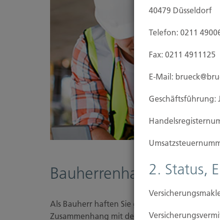
40479 Düsseldorf
Telefon: 0211 4900
Fax: 0211 4911125
E-Mail: brueck@br
Geschäftsführung: 
Handels­registernu
Umsatzsteuer­numm
2. Status, 
Bauherrenhaftpflicht-Ve
Versicherungsmakle
Als Bauherr haften Sie grundsätzlich ab Baubeg
Versicherungs­ver
Zusammenhang mit dem Bauobjekt erleiden. W