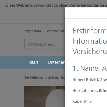
Diese Webseite verwendet Cookies. Wenn Sie weiterhin au
Erstinform
Impressum
Datenschutz
Erstinformationspflichte
Informati
Versicher
Start
Unternehmen
Leistungen
1. Name, A
Sie befinden sich hier:
Immobilien Versicherung
/
Hubert Brück KG se
Herr Johannes Brüc
Kapellstr. 2