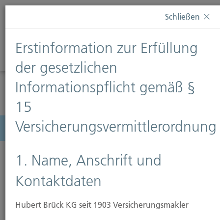
Diese Webseite verwendet Cookies. Wenn Sie weiterhin
Schließen
auf dieser Webseite bleiben, erteilen Sie damit Ihr
Einverständnis zur Verwendung von Cookies. Weitere
Erstinformation zur Erfüllung
Informationen finden Sie auf unserer Seite
Datenschutz
.
Diese Nachricht nicht erneut anzeigen
der gesetzlichen
Informationspflicht gemäß §
15
Versicherungsvermittlerordnung
Menü
1. Name, Anschrift und
Kontaktdaten
Hubert Brück KG seit 1903 Versicherungsmakler