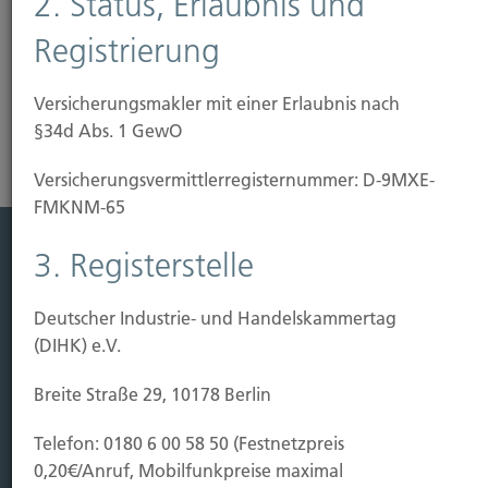
2. Status, Erlaubnis und
jeden Bauherrn.
Registrierung
Risikoanalyse Haftpflichtversicherung
Versicherungsmakler mit einer Erlaubnis nach
§34d Abs. 1 GewO
Versicherungs­vermittler­registernummer: D-9MXE-
FMKNM-65
3. Registerstelle
Leistung
Leben
Deutscher Industrie- und Handelskammertag
Vorsorgen
(DIHK) e.V.
Sichern
Breite Straße 29, 10178 Berlin
Immobilien Vers.
Telefon: 0180 6 00 58 50 (Festnetzpreis
Kauf Grundstück
0,20€/Anruf, Mobilfunkpreise maximal