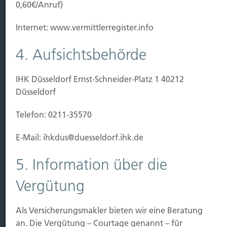
Baubeginn
0,60€/Anruf)
Baufertigstellung/Hauskauf
Einzug/Vermietung
Internet: www.vermittlerregister.info
Schaden
4. Aufsichtsbehörde
Kontakt
IHK Düsseldorf Ernst-Schneider-Platz 1 40212
Hubert Brück KG
| Inhaber: Dipl. Ökonom Johannes
Düsseldorf
Brück | Kapellstraße 2 | 40479 Düsseldorf
Telefon:
0211-490066 |
Fax:
0211-4911125 |
E-Mail:
Telefon: 0211-35570
brueck@brueckkg.de
E-Mail: ihkdus@duesseldorf.ihk.de
Kontaktformular
5. Information über die
Vergütung
© Hubert Brück KG
Als Versicherungsmakler bieten wir eine Beratung
an. Die Vergütung – Courtage genannt – für