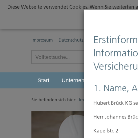
Diese Webseite verwendet Cookies. Wenn Sie weiterhin au
Erstinform
Impressum
Datenschutz
Erstinformationspflichte
Informati
Versicher
Start
Unternehmen
Leistungen
1. Name, A
Sie befinden sich hier:
Immobilien Versicherung
/
Hubert Brück KG se
Herr Johannes Brüc
Kapellstr. 2