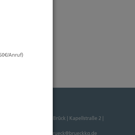
,60€/Anruf)
Dipl. Ökonom Johannes Brück | Kapellstraße 2 |
211-4911125 |
E-Mail:
brueck@brueckkg.de