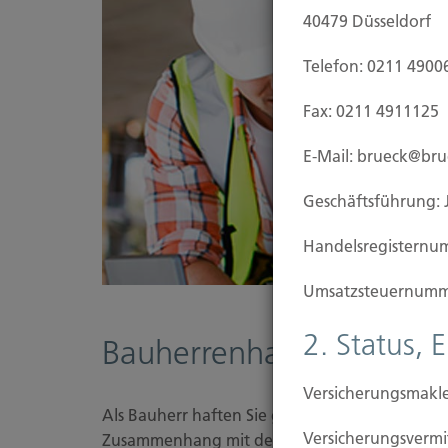
40479 Düsseldorf
Telefon: 0211 4900
Fax: 0211 4911125
E-Mail: brueck@br
Geschäftsführung: 
Handels­registernu
Umsatzsteuer­numm
2. Status, 
Bauherrenhaftpflicht-Ve
Versicherungsmakle
Als Bauherr haften Sie grundsätzlich ab Baubeg
Versicherungs­ver
Zusammenhang mit dem Bauobjekt erleiden. W