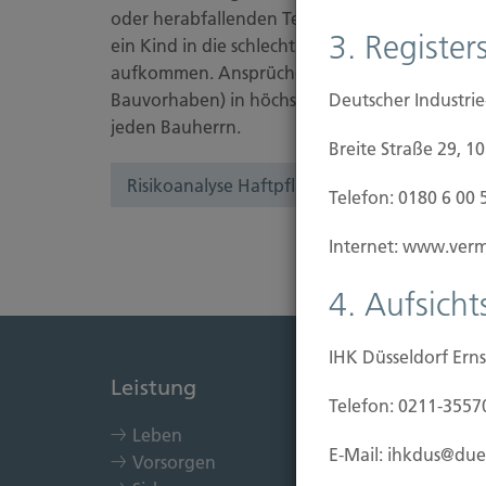
oder herabfallenden Teilen verletzt, das Nach
3. Registers
ein Kind in die schlecht ausgeleuchtete Baugr
aufkommen. Ansprüche Dritter können Ihre wir
Bauvorhaben) in höchstem Maß gefährden. Desh
Deutscher Industri
jeden Bauherrn.
Breite Straße 29, 1
Risikoanalyse Haftpflichtversicherung
Telefon: 0180 6 00 
Internet: www.vermi
4. Aufsich
IHK Düsseldorf Erns
Leistung
Immob
Telefon: 0211-3557
Leben
Kau
E-Mail: ihkdus@due
Vorsorgen
Bau