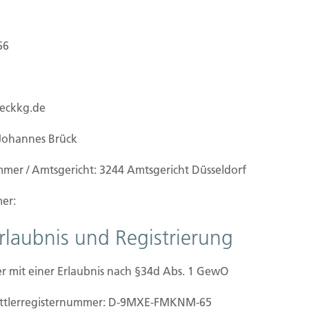
66
ueckkg.de
Johannes Brück
mmer / Amtsgericht: 3244 Amtsgericht Düsseldorf
er:
Erlaubnis und Registrierung
rsicherung
r mit einer Erlaubnis nach §34d Abs. 1 GewO
inn und für alle Schäden, die Dritte im
mittler­registernummer: D-9MXE-FMKNM-65
ird zum Beispiel ein Passant von umstürzenden