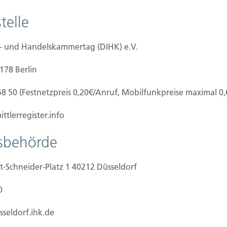
barhaus beschädigt, ein PKW demoliert oder fällt
telle
ube, muss der Bauherr für den Schaden
tschaftliche Existenz (und damit auch das
alb ist dieser Versicherungsschutz ein Muss für
e- und Handelskammertag (DIHK) e.V.
0178 Berlin
58 50 (Festnetzpreis 0,20€/Anruf, Mobilfunkpreise maximal 0
ttlerregister.info
tsbehörde
t-Schneider-Platz 1 40212 Düsseldorf
ilien Vers.
Kontakt
0
Hubert Brück KG
| Inhaber: 
f Grundstück
40479 Düsseldorf
sseldorf.ihk.de
beginn
Telefon:
0211-490066 |
Fax:
0