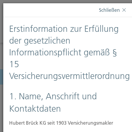
Diese Webseite verwendet Cookies. Wenn Sie weiterhin
Schließen
auf dieser Webseite bleiben, erteilen Sie damit Ihr
Einverständnis zur Verwendung von Cookies. Weitere
Erstinformation zur Erfüllung
Informationen finden Sie auf unserer Seite
Datenschutz
.
Diese Nachricht nicht erneut anzeigen
der gesetzlichen
Informationspflicht gemäß §
15
Versicherungsvermittlerordnung
Menü
1. Name, Anschrift und
Kontaktdaten
Hubert Brück KG seit 1903 Versicherungsmakler