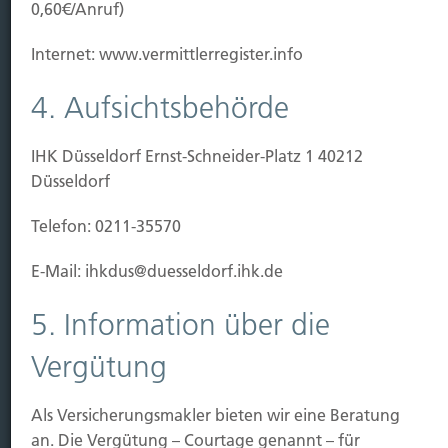
Baubeginn
0,60€/Anruf)
Baufertigstellung/Hauskauf
Einzug/Vermietung
Internet: www.vermittlerregister.info
Schaden
4. Aufsichtsbehörde
Kontakt
IHK Düsseldorf Ernst-Schneider-Platz 1 40212
Hubert Brück KG
| Inhaber: Dipl. Ökonom Johannes
Düsseldorf
Brück | Kapellstraße 2 | 40479 Düsseldorf
Telefon:
0211-490066 |
Fax:
0211-4911125 |
E-Mail:
Telefon: 0211-35570
brueck@brueckkg.de
E-Mail: ihkdus@duesseldorf.ihk.de
Kontaktformular
5. Information über die
Vergütung
© Hubert Brück KG
Als Versicherungsmakler bieten wir eine Beratung
an. Die Vergütung – Courtage genannt – für