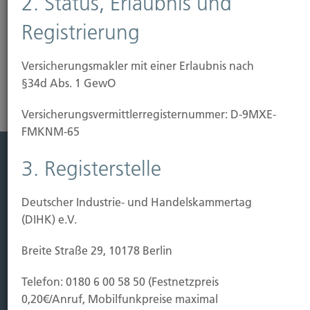
2. Status, Erlaubnis und
jeden Bauherrn.
Registrierung
Risikoanalyse Haftpflichtversicherung
Versicherungsmakler mit einer Erlaubnis nach
§34d Abs. 1 GewO
Versicherungs­vermittler­registernummer: D-9MXE-
FMKNM-65
3. Registerstelle
Leistung
Leben
Deutscher Industrie- und Handelskammertag
Vorsorgen
(DIHK) e.V.
Sichern
Breite Straße 29, 10178 Berlin
Immobilien Vers.
Telefon: 0180 6 00 58 50 (Festnetzpreis
Kauf Grundstück
0,20€/Anruf, Mobilfunkpreise maximal