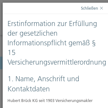
Diese Webseite verwendet Cookies. Wenn Sie weiterhin
Schließen
auf dieser Webseite bleiben, erteilen Sie damit Ihr
Einverständnis zur Verwendung von Cookies. Weitere
Erstinformation zur Erfüllung
Informationen finden Sie auf unserer Seite
Datenschutz
.
Diese Nachricht nicht erneut anzeigen
der gesetzlichen
Informationspflicht gemäß §
15
Versicherungsvermittlerordnung
Menü
1. Name, Anschrift und
Kontaktdaten
Hubert Brück KG seit 1903 Versicherungsmakler