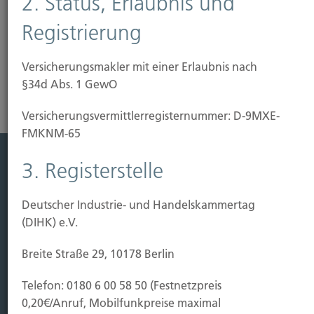
2. Status, Erlaubnis und
jeden Bauherrn.
Registrierung
Risikoanalyse Haftpflichtversicherung
Versicherungsmakler mit einer Erlaubnis nach
§34d Abs. 1 GewO
Versicherungs­vermittler­registernummer: D-9MXE-
FMKNM-65
3. Registerstelle
Leistung
Leben
Deutscher Industrie- und Handelskammertag
Vorsorgen
(DIHK) e.V.
Sichern
Breite Straße 29, 10178 Berlin
Immobilien Vers.
Telefon: 0180 6 00 58 50 (Festnetzpreis
Kauf Grundstück
0,20€/Anruf, Mobilfunkpreise maximal