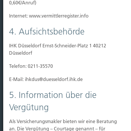
Baubeginn
0,60€/Anruf)
Baufertigstellung/Hauskauf
Einzug/Vermietung
Internet: www.vermittlerregister.info
Schaden
4. Aufsichtsbehörde
Kontakt
IHK Düsseldorf Ernst-Schneider-Platz 1 40212
Hubert Brück KG
| Inhaber: Dipl. Ökonom Johannes
Düsseldorf
Brück | Kapellstraße 2 | 40479 Düsseldorf
Telefon:
0211-490066 |
Fax:
0211-4911125 |
E-Mail:
Telefon: 0211-35570
brueck@brueckkg.de
E-Mail: ihkdus@duesseldorf.ihk.de
Kontaktformular
5. Information über die
Vergütung
© Hubert Brück KG
Als Versicherungsmakler bieten wir eine Beratung
an. Die Vergütung – Courtage genannt – für