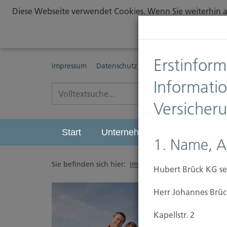
Diese Webseite verwendet Cookies. Wenn Sie weiterhin au
Erstinform
Impressum
Datenschutz
Erstinformationspflichte
Informati
Versicher
Start
Unternehmen
Leistungen
1. Name, A
Sie befinden sich hier:
Immobilien Versicherung
Hubert Brück KG se
Herr Johannes Brüc
Kapellstr. 2