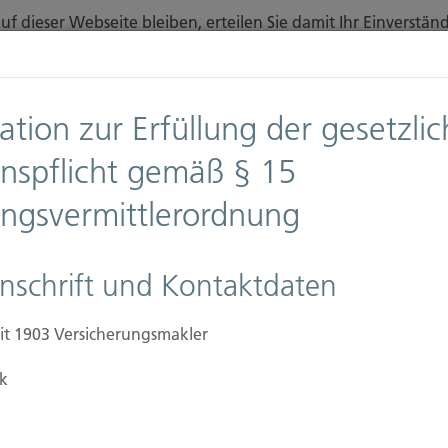
f dieser Webseite bleiben, erteilen Sie damit Ihr Einverst
finden Sie auf unserer Seite
Datenschutz
.
Diese Nachricht nicht erneut anzeigen
ation zur Erfüllung der gesetzli
n
Downloads
Anfahrt
onspflicht gemäß § 15
ungsvermittlerordnung
Ansprechpartner
Firmen
Immobilien Versic
nschrift und Kontaktdaten
it 1903 Versicherungsmakler
k