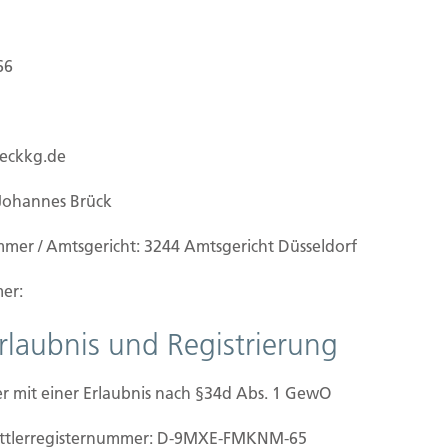
66
Baubeginn
ueckkg.de
Johannes Brück
mmer / Amtsgericht: 3244 Amtsgericht Düsseldorf
er:
Erlaubnis und Registrierung
Schaden
r mit einer Erlaubnis nach §34d Abs. 1 GewO
mittler­registernummer: D-9MXE-FMKNM-65