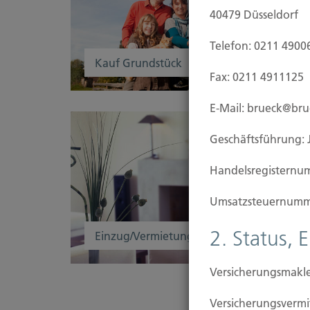
40479 Düsseldorf
Telefon: 0211 4900
Kauf Grundstück
Fax: 0211 4911125
E-Mail: brueck@br
Geschäftsführung: 
Handels­registernu
Umsatzsteuer­numm
2. Status, 
Einzug/Vermietung
Versicherungsmakle
Versicherungs­ver