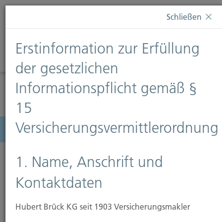
Diese Webseite verwendet Cookies. Wenn Sie weiterhin
Schließen
auf dieser Webseite bleiben, erteilen Sie damit Ihr
Einverständnis zur Verwendung von Cookies. Weitere
Erstinformation zur Erfüllung
Informationen finden Sie auf unserer Seite
Datenschutz
.
Diese Nachricht nicht erneut anzeigen
der gesetzlichen
Informationspflicht gemäß §
15
Versicherungsvermittlerordnung
Menü
1. Name, Anschrift und
Kontaktdaten
Hubert Brück KG seit 1903 Versicherungsmakler