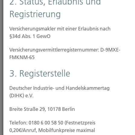
2. Status, Erlaubnis und
Registrierung
Baubeginn
Versicherungsmakler mit einer Erlaubnis nach
§34d Abs. 1 GewO
Versicherungs­vermittler­registernummer: D-9MXE-
FMKNM-65
3. Registerstelle
Deutscher Industrie- und Handelskammertag
(DIHK) e.V.
Breite Straße 29, 10178 Berlin
Baufertigstellung/Hauskauf
Telefon: 0180 6 00 58 50 (Festnetzpreis
0,20€/Anruf, Mobilfunkpreise maximal