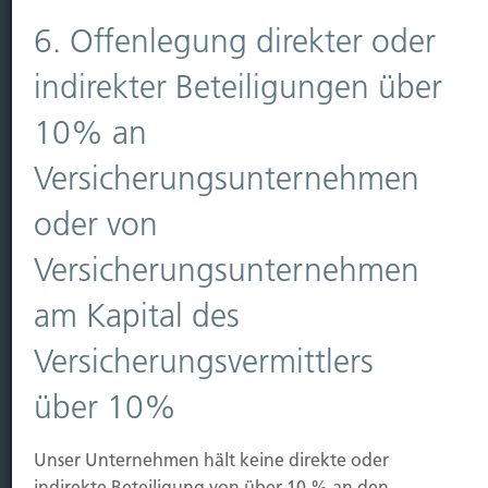
Vorsorgen
6. Offenlegung direkter oder
Sichern
indirekter Beteiligungen über
Immobilien Vers.
10% an
Kauf Grundstück
Baubeginn
Versicherungsunternehmen
Baufertigstellung/Hauskauf
Einzug/Vermietung
oder von
Schaden
Versicherungsunternehmen
Kontakt
am Kapital des
Hubert Brück KG
| Inhaber: Dipl. Ökonom Johannes
Versicherungsvermittlers
Brück | Kapellstraße 2 | 40479 Düsseldorf
Telefon:
0211-490066 |
Fax:
0211-4911125 |
E-Mail:
über 10%
brueck@brueckkg.de
Unser Unternehmen hält keine direkte oder
Kontaktformular
indirekte Beteiligung von über 10 % an den