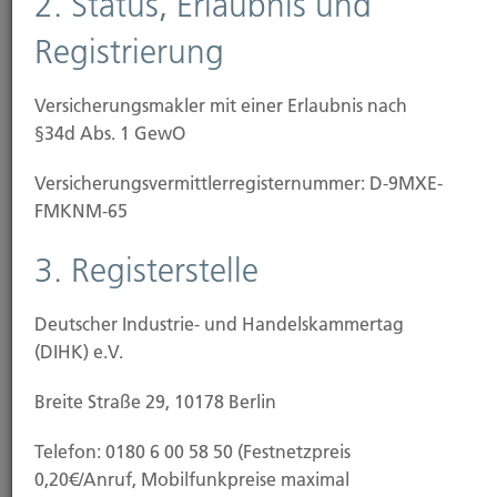
2. Status, Erlaubnis und
Registrierung
Baubeginn
Versicherungsmakler mit einer Erlaubnis nach
§34d Abs. 1 GewO
Versicherungs­vermittler­registernummer: D-9MXE-
FMKNM-65
3. Registerstelle
Deutscher Industrie- und Handelskammertag
(DIHK) e.V.
Breite Straße 29, 10178 Berlin
Baufertigstellung/Hauskauf
Telefon: 0180 6 00 58 50 (Festnetzpreis
0,20€/Anruf, Mobilfunkpreise maximal