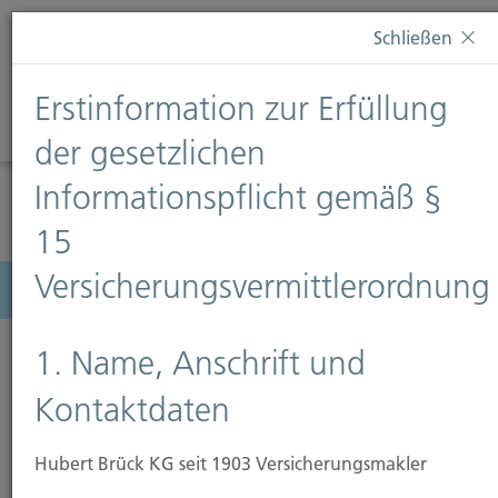
Diese Webseite verwendet Cookies. Wenn Sie weiterhin
Schließen
auf dieser Webseite bleiben, erteilen Sie damit Ihr
Einverständnis zur Verwendung von Cookies. Weitere
Erstinformation zur Erfüllung
Informationen finden Sie auf unserer Seite
Datenschutz
.
Diese Nachricht nicht erneut anzeigen
der gesetzlichen
Informationspflicht gemäß §
15
Versicherungsvermittlerordnung
Menü
1. Name, Anschrift und
Kontaktdaten
Hubert Brück KG seit 1903 Versicherungsmakler