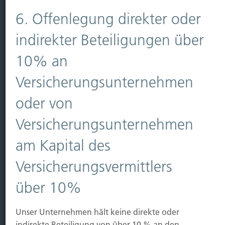
Vorsorgen
6. Offenlegung direkter oder
Sichern
indirekter Beteiligungen über
Immobilien Vers.
10% an
Kauf Grundstück
Baubeginn
Versicherungsunternehmen
Baufertigstellung/Hauskauf
Einzug/Vermietung
oder von
Schaden
Versicherungsunternehmen
Kontakt
am Kapital des
Hubert Brück KG
| Inhaber: Dipl. Ökonom Johannes
Versicherungsvermittlers
Brück | Kapellstraße 2 | 40479 Düsseldorf
Telefon:
0211-490066 |
Fax:
0211-4911125 |
E-Mail:
über 10%
brueck@brueckkg.de
Unser Unternehmen hält keine direkte oder
Kontaktformular
indirekte Beteiligung von über 10 % an den