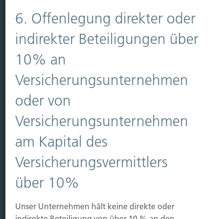
Vorsorgen
6. Offenlegung direkter oder
Sichern
indirekter Beteiligungen über
Immobilien Vers.
10% an
Kauf Grundstück
Baubeginn
Versicherungsunternehmen
Baufertigstellung/Hauskauf
Einzug/Vermietung
oder von
Schaden
Versicherungsunternehmen
Kontakt
am Kapital des
Hubert Brück KG
| Inhaber: Dipl. Ökonom Johannes
Versicherungsvermittlers
Brück | Kapellstraße 2 | 40479 Düsseldorf
Telefon:
0211-490066 |
Fax:
0211-4911125 |
E-Mail:
über 10%
brueck@brueckkg.de
Unser Unternehmen hält keine direkte oder
Kontaktformular
indirekte Beteiligung von über 10 % an den