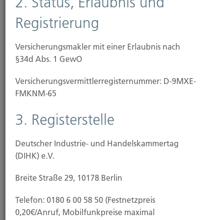
2. Status, Erlaubnis und
Registrierung
Baubeginn
Versicherungsmakler mit einer Erlaubnis nach
§34d Abs. 1 GewO
Versicherungs­vermittler­registernummer: D-9MXE-
FMKNM-65
3. Registerstelle
Deutscher Industrie- und Handelskammertag
(DIHK) e.V.
Breite Straße 29, 10178 Berlin
Baufertigstellung/Hauskauf
Telefon: 0180 6 00 58 50 (Festnetzpreis
0,20€/Anruf, Mobilfunkpreise maximal