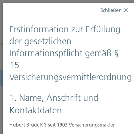
Diese Webseite verwendet Cookies. Wenn Sie weiterhin
Schließen
auf dieser Webseite bleiben, erteilen Sie damit Ihr
Einverständnis zur Verwendung von Cookies. Weitere
Erstinformation zur Erfüllung
Informationen finden Sie auf unserer Seite
Datenschutz
.
Diese Nachricht nicht erneut anzeigen
der gesetzlichen
Informationspflicht gemäß §
15
Versicherungsvermittlerordnung
Menü
1. Name, Anschrift und
Kontaktdaten
Hubert Brück KG seit 1903 Versicherungsmakler