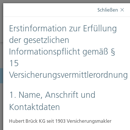
Diese Webseite verwendet Cookies. Wenn Sie weiterhin
Schließen
auf dieser Webseite bleiben, erteilen Sie damit Ihr
Einverständnis zur Verwendung von Cookies. Weitere
Erstinformation zur Erfüllung
Informationen finden Sie auf unserer Seite
Datenschutz
.
Diese Nachricht nicht erneut anzeigen
der gesetzlichen
Informationspflicht gemäß §
15
Versicherungsvermittlerordnung
Menü
1. Name, Anschrift und
Kontaktdaten
Hubert Brück KG seit 1903 Versicherungsmakler