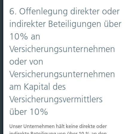
Vorsorgen
6. Offenlegung direkter oder
Sichern
indirekter Beteiligungen über
Immobilien Vers.
10% an
Kauf Grundstück
Baubeginn
Versicherungsunternehmen
Baufertigstellung/Hauskauf
Einzug/Vermietung
oder von
Schaden
Versicherungsunternehmen
Kontakt
am Kapital des
Hubert Brück KG
| Inhaber: Dipl. Ökonom Johannes
Versicherungsvermittlers
Brück | Kapellstraße 2 | 40479 Düsseldorf
Telefon:
0211-490066 |
Fax:
0211-4911125 |
E-Mail:
über 10%
brueck@brueckkg.de
Unser Unternehmen hält keine direkte oder
Kontaktformular
indirekte Beteiligung von über 10 % an den