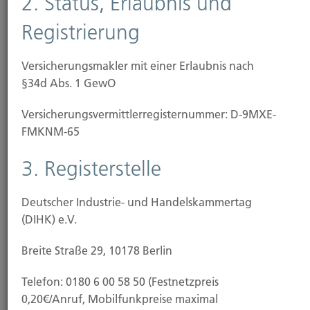
2. Status, Erlaubnis und
Registrierung
Baubeginn
Versicherungsmakler mit einer Erlaubnis nach
§34d Abs. 1 GewO
Versicherungs­vermittler­registernummer: D-9MXE-
FMKNM-65
3. Registerstelle
Deutscher Industrie- und Handelskammertag
(DIHK) e.V.
Breite Straße 29, 10178 Berlin
Baufertigstellung/Hauskauf
Telefon: 0180 6 00 58 50 (Festnetzpreis
0,20€/Anruf, Mobilfunkpreise maximal