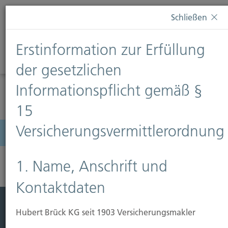
Diese Webseite verwendet Cookies. Wenn Sie weiterhin
Schließen
auf dieser Webseite bleiben, erteilen Sie damit Ihr
Einverständnis zur Verwendung von Cookies. Weitere
Erstinformation zur Erfüllung
Informationen finden Sie auf unserer Seite
Datenschutz
.
Diese Nachricht nicht erneut anzeigen
der gesetzlichen
Informationspflicht gemäß §
15
Versicherungsvermittlerordnung
Menü
1. Name, Anschrift und
Kontaktdaten
Hubert Brück KG seit 1903 Versicherungsmakler
Leistung