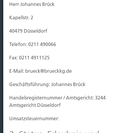
Herr Johannes Brück
Leben
Vorsorgen
Kapellstr. 2
Sichern
40479 Düsseldorf
Immobilien Vers.
Telefon: 0211 490066
Kauf Grundstück
Baubeginn
Fax: 0211 4911125
Baufertigstellung/Hauskauf
Einzug/Vermietung
E-Mail: brueck@brueckkg.de
Schaden
Geschäftsführung: Johannes Brück
Kontakt
Handels­registernummer / Amtsgericht: 3244
Hubert Brück KG
| Inhaber: Dipl. Ökonom Johannes
Amtsgericht Düsseldorf
Brück | Kapellstraße 2 | 40479 Düsseldorf
Telefon:
0211-490066 |
Fax:
0211-4911125 |
E-Mail:
Umsatzsteuer­nummer:
brueck@brueckkg.de